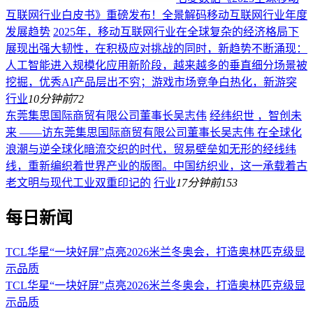
互联网行业白皮书》重磅发布！全景解码移动互联网行业年度
发展趋势
2025年，移动互联网行业在全球复杂的经济格局下
展现出强大韧性，在积极应对挑战的同时，新趋势不断涌现：
人工智能进入规模化应用新阶段，越来越多的垂直细分场景被
挖掘，优秀AI产品层出不穷；游戏市场竞争白热化，新游突
行业
10分钟前
72
东莞集思国际商贸有限公司董事长吴志伟
经纬织世 ，智创未
来 ——访东莞集思国际商贸有限公司董事长吴志伟 在全球化
浪潮与逆全球化暗流交织的时代，贸易壁垒如无形的经线纬
线，重新编织着世界产业的版图。中国纺织业，这一承载着古
老文明与现代工业双重印记的
行业
17分钟前
153
每日新闻
TCL华星“一块好屏”点亮2026米兰冬奥会，打造奥林匹克级显
示品质
TCL华星“一块好屏”点亮2026米兰冬奥会，打造奥林匹克级显
示品质