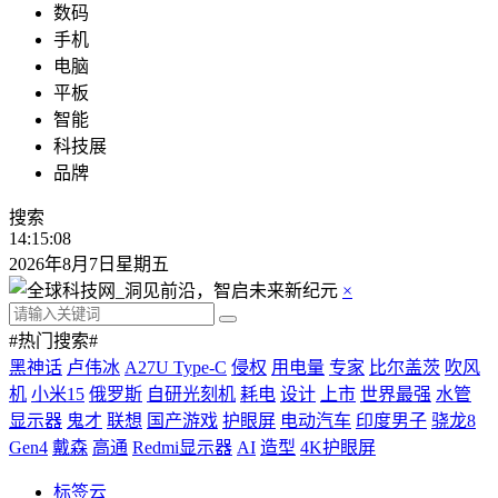
数码
手机
电脑
平板
智能
科技展
品牌
搜索
14:15:09
2026年8月7日星期五
×
#热门搜索#
黑神话
卢伟冰
A27U Type-C
侵权
用电量
专家
比尔盖茨
吹风
机
小米15
俄罗斯
自研光刻机
耗电
设计
上市
世界最强
水管
显示器
鬼才
联想
国产游戏
护眼屏
电动汽车
印度男子
骁龙8
Gen4
戴森
高通
Redmi显示器
AI
造型
4K护眼屏
标签云