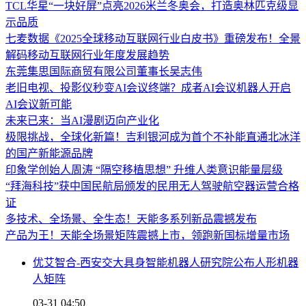
TCL华星“一块好屏”点亮2026米兰冬奥会，打造奥林匹克级显
示品质
七麦数据《2025全球移动互联网行业白皮书》重磅发布！全景
解码移动互联网行业年度发展趋势
东莞集思国际商贸有限公司董事长吴志伟
老旧电视、投影仪秒变AI会议终端？成者AI会议机器人开启
AI会议新可能
未来已来：当AI漫剧迈向产业化
极限挑战，全球化新篇！吉利银河成为首个不补能直通北冰洋
的国产新能源品牌
印象学创始人周涛 “隔空移植思想” 升维人类意识能量层级
“拜海科技”获中国民航局颁发的民用无人驾驶航空器运营合格
证
多技术、全场景、全生态！天能多系列新品震撼发布
产品为王！天能全场景矩阵震撼上市，领跑新国标增量市场
优艾智合-西安交大具身智能机器人研究院公布人形机器
人矩阵
03-31 04:50