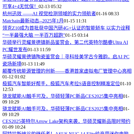
可享4+4无忧保！
02-13 05:32
杭州迅效 ——AI 视觉检测领域的实力领航者
01-16 08:33
Matchain最新动态--2025年1月
01-15 11:31
领克Z10成为首批获中国汽研4G+认证的智能轿车 以实力诠释
“一半最强大脑 一半百万超跑”
01-15 03:14
华硕举行灵耀景德镇新品鉴赏会，第二代英特尔酷睿Ultra AI
PC耀世发布
01-13 11:59
华硕灵耀景德镇陶瓷鉴赏会｜寻科技美学古今雅韵，启AI PC
瓷场新境
01-13 11:49
颠覆传统能源管理的创新——香港首家虚拟电厂管理中心亮相
01-12 01:02
极狐汽车智能好帮手，极狐汽车考拉S语音控制精准定位
01-10
12:53
骁龙赋能AI触手可及，华硕轻薄PC新品CES2025集中亮相
01-
09 10:29
骁龙赋能AI触手可及，华硕轻薄PC新品CES2025集中亮相
01-
09 10:29
CES2025英特尔Arrow Lake架构来袭，华硕灵耀新品限时预约
01-09 10:24
阿特拉斯峡谷的继任者！ASUS NUC 14 Elite给商用迷你电脑