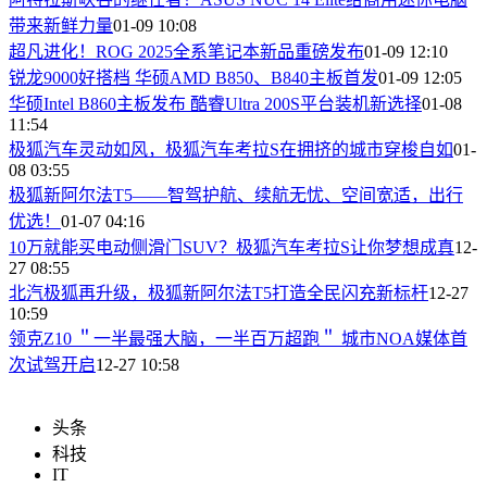
带来新鲜力量
01-09 10:08
超凡进化！ROG 2025全系笔记本新品重磅发布
01-09 12:10
锐龙9000好搭档 华硕AMD B850、B840主板首发
01-09 12:05
华硕Intel B860主板发布 酷睿Ultra 200S平台装机新选择
01-08
11:54
极狐汽车灵动如风，极狐汽车考拉S在拥挤的城市穿梭自如
01-
08 03:55
​极狐新阿尔法T5——智驾护航、续航无忧、空间宽适，出行
优选！
01-07 04:16
​10万就能买电动侧滑门SUV？极狐汽车考拉S让你梦想成真
12-
27 08:55
北汽极狐再升级，极狐新阿尔法T5打造全民闪充新标杆
12-27
10:59
领克Z10 ＂一半最强大脑，一半百万超跑＂ 城市NOA媒体首
次试驾开启
12-27 10:58
头条
科技
IT