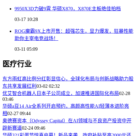
9950X3D力破9霄 华硕X870，X870E主板绝佳拍档
03-17 10:28
ROG魔霸9X上市开售：超强芯生，显力爆发，狂暴性能
助你主宰电竞战场！
03-11 05:09
医疗行业
东方雨虹高比例分红彰显信心，全球化布局与创新战略助力股
东共享发展红利
03-02 02:32
优艾智合机器人日本子公司成立，加速推进国际化布局
02-28
03:46
华硕a豆14 Air全系列开启预约，高颜高性能AI轻薄本进阶亮
相
02-27 09:44
奥德赛资本（Odyssey Capital）在AI领域与不良资产投资中开
辟新赛道
02-24 09:46
华硕321彩蛋节惊喜启幕！新品来袭，政府补贴至高2000元还