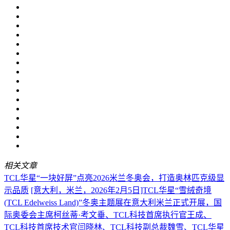
相关文章
TCL华星“一块好屏”点亮2026米兰冬奥会，打造奥林匹克级显
示品质
[意大利，米兰，2026年2月5日]TCL华星“雪绒奇境
(TCL Edelweiss Land)”冬奥主题展在意大利米兰正式开展，国
际奥委会主席柯丝蒂·考文垂、TCL科技首席执行官王成、
TCL科技首席技术官闫晓林、TCL科技副总裁魏雪、TCL华星