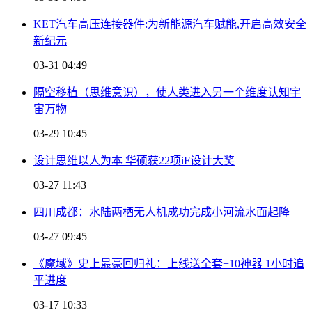
KET汽车高压连接器件:为新能源汽车赋能,开启高效安全
新纪元
03-31 04:49
隔空移植（思维意识），使人类进入另一个维度认知宇
宙万物
03-29 10:45
设计思维以人为本 华硕获22项iF设计大奖
03-27 11:43
四川成都：水陆两栖无人机成功完成小河流水面起降
03-27 09:45
《魔域》史上最豪回归礼：上线送全套+10神器 1小时追
平进度
03-17 10:33