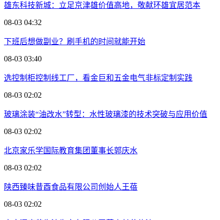
雄东科技新城：立足京津雄价值高地，敬献环雄宜居范本
08-03 04:32
下班后想做副业？刷手机的时间就能开始
08-03 03:40
选控制柜控制线工厂，看金巨和五金电气非标定制实践
08-03 02:02
玻璃涂装“油改水”转型：水性玻璃漆的技术突破与应用价值
08-03 02:02
北京家乐学国际教育集团董事长郭庆水
08-03 02:02
陕西臻味昔酉食品有限公司创始人王蓓
08-03 02:02