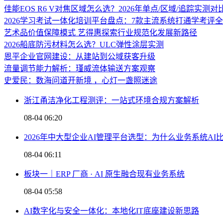
佳能EOS R6 V对焦区域怎么选？2026年单点/区域/追踪实测对
2026学习考试一体化培训平台盘点：7款主流系统打通学考评
艺术品价值保障模式 艺得惠探索行业规范化发展新路径
2026船底防污材料怎么选？ULC弹性涂层实测
恩平企业官网建设：从建站到公域获客升级
流量调节能力解析：瑾威流体输送方案观察
史爱民：数海问道开新境 ，心灯一盏照迷途
浙江甬洁净化工程测评：一站式环境合规方案解析
08-04 06:20
2026年中大型企业AI管理平台选型：为什么业务系统A
08-04 06:11
板块一｜ERP 厂商 · AI 原生融合现有业务系统
08-04 05:58
AI数字化与安全一体化：本地化IT底座建设新思路