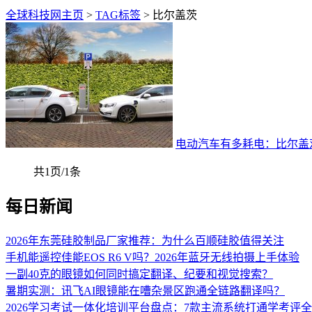
全球科技网主页
>
TAG标签
> 比尔盖茨
电动汽车有多耗电：比尔盖
共1页/1条
每日新闻
2026年东莞硅胶制品厂家推荐：为什么百顺硅胶值得关注
手机能遥控佳能EOS R6 V吗？2026年蓝牙无线拍摄上手体验
一副40克的眼镜如何同时搞定翻译、纪要和视觉搜索？
暑期实测：讯飞AI眼镜能在嘈杂景区跑通全链路翻译吗？
2026学习考试一体化培训平台盘点：7款主流系统打通学考评