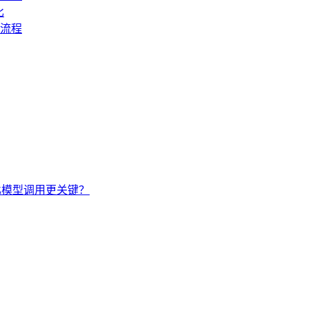
比
全流程
I比模型调用更关键？