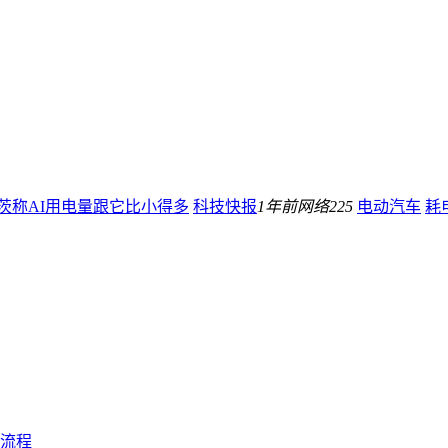
茨称AI用电量跟它比小得多
科技快报
1年前
网络
225
电动汽车
耗
全流程