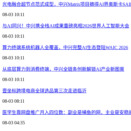
光电融合超节点范式成型，中兴Matrix项目摘得AI界奥斯卡SAI
08-03 10:11
与AI同兴！中兴携全栈AI成果重磅亮相2026世界人工智能大会
08-03 10:11
算力终端系统机器人全覆盖，中兴完整AI生态登陆WAIC 2026
08-03 10:11
从底层算力到消费终端，中兴全链条创新解锁AI产业新图景
08-03 10:11
壹坐标跨境电商全球选品第三次走进临沂
08-03 08:11
医学生靠网盘推广月入四位数：副业是捕鱼的网，主业是安稳
08-03 04:35