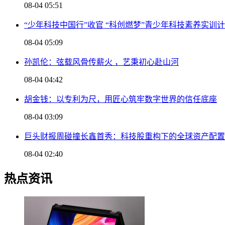
08-04 05:51
“少年科技中国行”收官 “科创燃梦”青少年科技素养实训
08-04 05:09
孙凯伦：弦载风骨传薪火 ，艺秉初心赴山河
08-04 04:42
胡金钱：以专利为尺，用匠心筑牢数字世界的信任底座
08-04 03:09
巨头财报周碰撞长鑫首秀：科技股重构下的全球资产配置
08-04 02:40
热点资讯