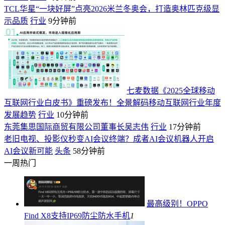
TCL华星“一块好屏”点亮2026米兰冬奥会，打造奥林匹克级显
示品质
行业
9分钟前
七麦数据《2025全球移动
互联网行业白皮书》重磅发布！全景解码移动互联网行业年度
发展趋势
行业
10分钟前
东莞集思国际商贸有限公司董事长吴志伟
行业
17分钟前
老旧电视、投影仪秒变AI会议终端？成者AI会议机器人开启
AI会议新可能
头条
58分钟前
一周热门
最高级别！OPPO
Find X8支持IP69防尘防水
手机
1