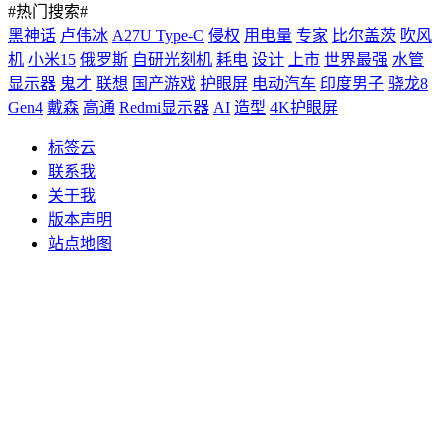
#热门搜索#
黑神话
卢伟冰
A27U Type-C
侵权
用电量
专家
比尔盖茨
吹风
机
小米15
俄罗斯
自研光刻机
耗电
设计
上市
世界最强
水管
显示器
鬼才
联想
国产游戏
护眼屏
电动汽车
印度男子
骁龙8
Gen4
戴森
高通
Redmi显示器
AI
造型
4K护眼屏
标签云
联系我
关于我
版本声明
站点地图