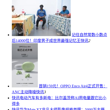
记住自然常数小数点
后14000位！印度男子成世界最强记忆王
快讯
2
首销159元！OPPO Enco Air4正式开售：
ANC主动降噪
快讯
3
快讯
电动汽车有多耗电：比尔盖茨称AI用电量跟它比小
得多
快讯
华为Mate XT非凡大师影像规格首曝：5000万主摄