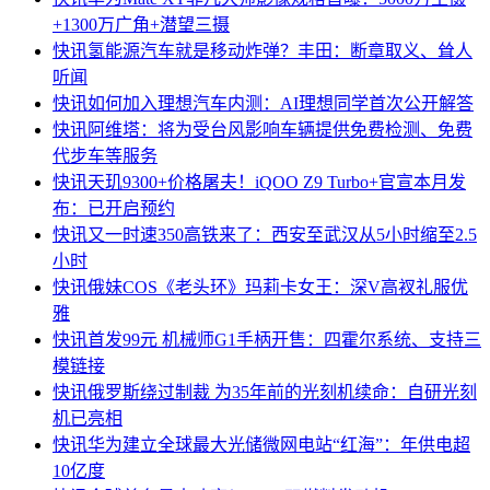
+1300万广角+潜望三摄
快讯
氢能源汽车就是移动炸弹？丰田：断章取义、耸人
听闻
快讯
如何加入理想汽车内测：AI理想同学首次公开解答
快讯
阿维塔：将为受台风影响车辆提供免费检测、免费
代步车等服务
快讯
天玑9300+价格屠夫！iQOO Z9 Turbo+官宣本月发
布：已开启预约
快讯
又一时速350高铁来了：西安至武汉从5小时缩至2.5
小时
快讯
俄妹COS《老头环》玛莉卡女王：深V高衩礼服优
雅
快讯
首发99元 机械师G1手柄开售：四霍尔系统、支持三
模链接
快讯
俄罗斯绕过制裁 为35年前的光刻机续命：自研光刻
机已亮相
快讯
华为建立全球最大光储微网电站“红海”：年供电超
10亿度