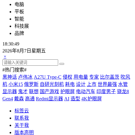
电脑
平板
智能
科技展
品牌
18:30:50
2026年8月7日星期五
×
#热门搜索#
黑神话
卢伟冰
A27U Type-C
侵权
用电量
专家
比尔盖茨
吹风
机
小米15
俄罗斯
自研光刻机
耗电
设计
上市
世界最强
水管
显示器
鬼才
联想
国产游戏
护眼屏
电动汽车
印度男子
骁龙8
Gen4
戴森
高通
Redmi显示器
AI
造型
4K护眼屏
标签云
联系我
关于我
版本声明