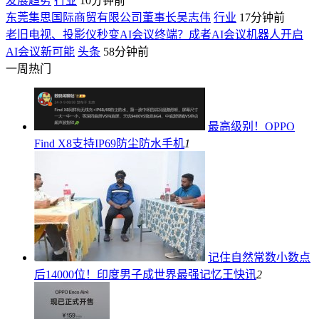
发展趋势
行业
10分钟前
东莞集思国际商贸有限公司董事长吴志伟
行业
17分钟前
老旧电视、投影仪秒变AI会议终端？成者AI会议机器人开启
AI会议新可能
头条
58分钟前
一周热门
最高级别！OPPO
Find X8支持IP69防尘防水
手机
1
记住自然常数小数点
后14000位！印度男子成世界最强记忆王
快讯
2