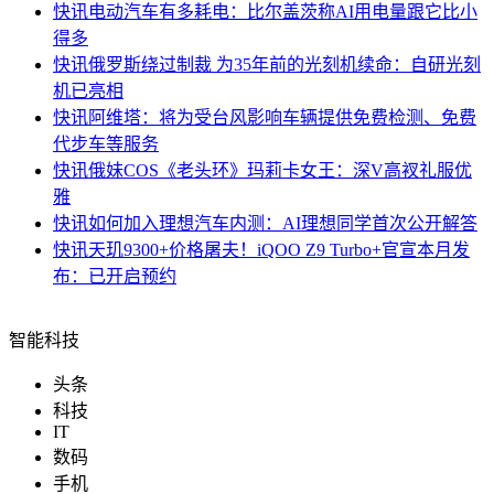
快讯
电动汽车有多耗电：比尔盖茨称AI用电量跟它比小
得多
快讯
俄罗斯绕过制裁 为35年前的光刻机续命：自研光刻
机已亮相
快讯
阿维塔：将为受台风影响车辆提供免费检测、免费
代步车等服务
快讯
俄妹COS《老头环》玛莉卡女王：深V高衩礼服优
雅
快讯
如何加入理想汽车内测：AI理想同学首次公开解答
快讯
天玑9300+价格屠夫！iQOO Z9 Turbo+官宣本月发
布：已开启预约
智能科技
头条
科技
IT
数码
手机