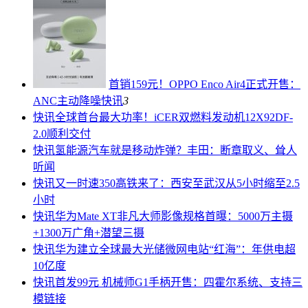
首销159元！OPPO Enco Air4正式开售：
ANC主动降噪
快讯
3
快讯
全球首台最大功率！iCER双燃料发动机12X92DF-
2.0顺利交付
快讯
氢能源汽车就是移动炸弹？丰田：断章取义、耸人
听闻
快讯
又一时速350高铁来了：西安至武汉从5小时缩至2.5
小时
快讯
华为Mate XT非凡大师影像规格首曝：5000万主摄
+1300万广角+潜望三摄
快讯
华为建立全球最大光储微网电站“红海”：年供电超
10亿度
快讯
首发99元 机械师G1手柄开售：四霍尔系统、支持三
模链接