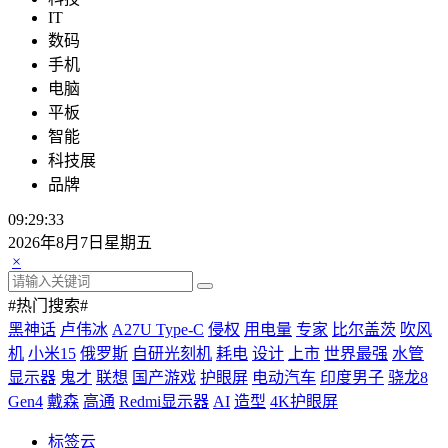
IT
数码
手机
电脑
平板
智能
科技展
品牌
09:29:33
2026年8月7日星期五
×
#热门搜索#
黑神话
卢伟冰
A27U Type-C
侵权
用电量
专家
比尔盖茨
吹风
机
小米15
俄罗斯
自研光刻机
耗电
设计
上市
世界最强
水管
显示器
鬼才
联想
国产游戏
护眼屏
电动汽车
印度男子
骁龙8
Gen4
戴森
高通
Redmi显示器
AI
造型
4K护眼屏
标签云