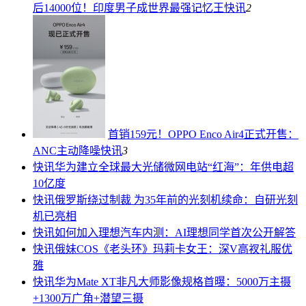
后14000位！印度男子成世界最强记忆王
快讯
2
首销159元！OPPO Enco Air4正式开售：
ANC主动降噪
快讯
3
快讯
华为建立全球最大光储微网电站“红海”：年供电超
10亿度
快讯
俄罗斯绕过制裁 为35年前的光刻机续命：自研光刻
机已亮相
快讯
如何加入理想汽车内测：AI理想同学首次公开解答
快讯
俄妹COS《老头环》玛莉卡女王：深V高衩礼服优
雅
快讯
华为Mate XT非凡大师影像规格首曝：5000万主摄
+1300万广角+潜望三摄