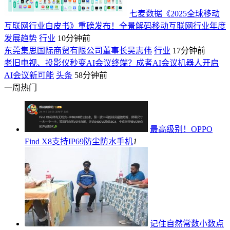
七麦数据《2025全球移动
互联网行业白皮书》重磅发布！全景解码移动互联网行业年度
发展趋势
行业
10分钟前
东莞集思国际商贸有限公司董事长吴志伟
行业
17分钟前
老旧电视、投影仪秒变AI会议终端？成者AI会议机器人开启
AI会议新可能
头条
58分钟前
一周热门
最高级别！OPPO
Find X8支持IP69防尘防水
手机
1
记住自然常数小数点