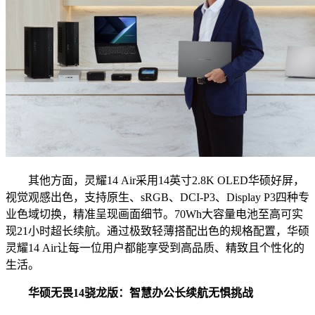
其他方面，灵耀14 Air采用14英寸2.8K OLED华硕好屏，
视觉观感出色，支持原生、sRGB、DCI-P3、Display P3四种专
业色域切换，精准呈现画面细节。70Wh大容量电池至高可实
现21小时超长续航。通过极致轻薄搭配出色的规格配置，华硕
灵耀14 Air让每一位用户都能享受到高品质、精致且个性化的
生活。
华硕无畏14骁龙版：
智慧办公
长续航无惧挑战