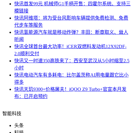
快讯
首发99元 机械师G1手柄开售：四霍尔系统、支持三
模链接
快讯
阿维塔：将为受台风影响车辆提供免费检测、免费
代步车等服务
快讯
氢能源汽车就是移动炸弹？丰田：断章取义、耸人
听闻
快讯
全球首台最大功率！iCER双燃料发动机12X92DF-
2.0顺利交付
快讯
又一时速350高铁来了：西安至武汉从5小时缩至2.5
小时
快讯
电动汽车有多耗电：比尔盖茨称AI用电量跟它比小
得多
快讯
天玑9300+价格屠夫！iQOO Z9 Turbo+官宣本月发
布：已开启预约
智能科技
头条
科技