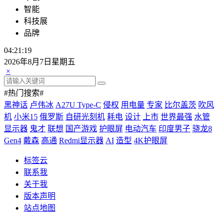
智能
科技展
品牌
04:21:20
2026年8月7日星期五
×
#热门搜索#
黑神话
卢伟冰
A27U Type-C
侵权
用电量
专家
比尔盖茨
吹风
机
小米15
俄罗斯
自研光刻机
耗电
设计
上市
世界最强
水管
显示器
鬼才
联想
国产游戏
护眼屏
电动汽车
印度男子
骁龙8
Gen4
戴森
高通
Redmi显示器
AI
造型
4K护眼屏
标签云
联系我
关于我
版本声明
站点地图