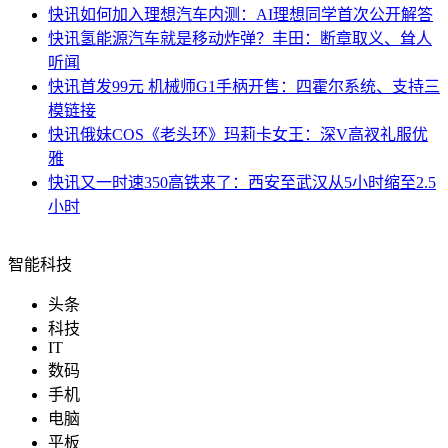
快讯
如何加入理想汽车内测：AI理想同学首次公开解答
快讯
氢能源汽车就是移动炸弹？丰田：断章取义、耸人
听闻
快讯
首发99元 机械师G1手柄开售：四霍尔系统、支持三
模链接
快讯
俄妹COS《老头环》玛莉卡女王：深V高衩礼服优
雅
快讯
又一时速350高铁来了：西安至武汉从5小时缩至2.5
小时
智能科技
头条
科技
IT
数码
手机
电脑
平板