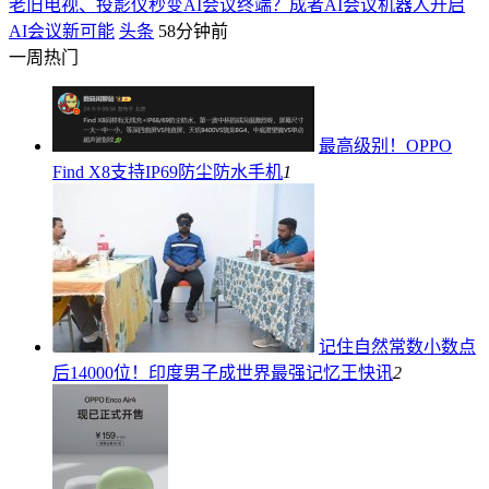
老旧电视、投影仪秒变AI会议终端？成者AI会议机器人开启
AI会议新可能
头条
58分钟前
一周热门
最高级别！OPPO
Find X8支持IP69防尘防水
手机
1
记住自然常数小数点
后14000位！印度男子成世界最强记忆王
快讯
2