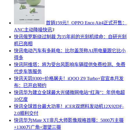
首销159元！OPPO Enco Air4正式开售：
ANC主动降噪
快讯
3
快讯
俄罗斯绕过制裁 为35年前的光刻机续命：自研光刻
机已亮相
快讯
电动汽车有多耗电：比尔盖茨称AI用电量跟它比小
得多
快讯
阿维塔：将为受台风影响车辆提供免费检测、免费
代步车等服务
快讯
天玑9300+价格屠夫！iQOO Z9 Turbo+官宣本月发
布：已开启预约
快讯
华为建立全球最大光储微网电站“红海”：年供电超
10亿度
快讯
全球首台最大功率！iCER双燃料发动机12X92DF-
2.0顺利交付
快讯
华为Mate XT非凡大师影像规格首曝：5000万主摄
+1300万广角+潜望三摄