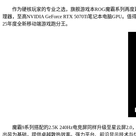
作为硬核玩家的专业之选，旗舰游戏本ROG魔霸系列再度延续“电
理器，至高NVIDIA GeForce RTX 5070Ti笔记本电脑G
25年度全新移动端游戏跑分王。
魔霸9系列搭配的2.5K 240Hz电竞屏同样升级至星云屏
出风为基础，提供卓越散热效率。强力平台、前沿显示技术与