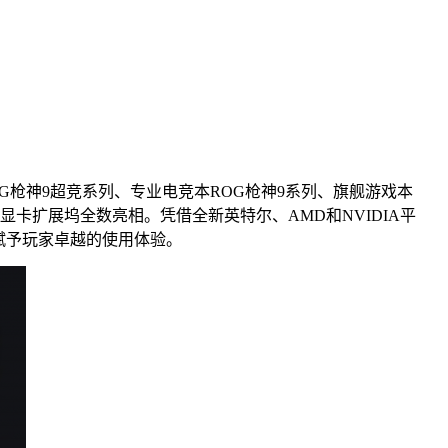
竞本ROG枪神9超竞系列、专业电竞本ROG枪神9系列、旗舰游戏本
XG显卡扩展坞全数亮相。凭借全新英特尔、AMD和NVIDIA平
度赋予玩家卓越的使用体验。