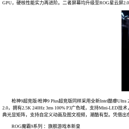
GPU，硬核性能实力再进阶。二者屏幕均升级至ROG星云屏2.0，
枪神9超竞版/枪神9 Plus超竞版同样采用全新Intel酷睿Ultra
2.0，拥有2.5K 240Hz 3ms 100% P3广色域，支持Mi
典光显矩阵，支持自定义动画及图文视频，潮酷有型。凭借出色
ROG魔霸9系列 ：旗舰游戏本新皇