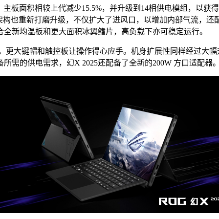
板面积相较上代减少15.5%，并升级到14相供电模组，以获得
架构也重新打磨升级，不仅扩大了进风口，以增加内部气流，还配备
合全新均温板和更大面积冰翼鳍片，高负载下亦可稳定运行。
和触控板让操作得心应手。机身扩展性同样经过大幅升级，配备双USB
的供电需求，幻X 2025还配备了全新的200W 方口适配器