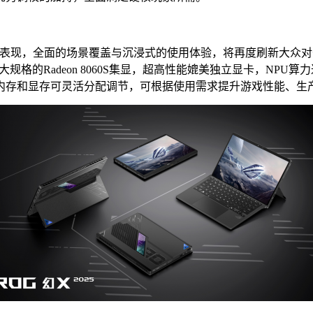
能表现，全面的场景覆盖与沉浸式的使用体验，将再度刷新大众对于
U超大规格的Radeon 8060S集显，超高性能媲美独立显卡，NPU算力
高位宽，内存和显存可灵活分配调节，可根据使用需求提升游戏性能、生