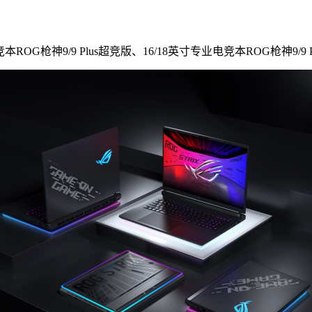
神9/9 Plus超竞版、16/18英寸专业电竞本ROG枪神9/9 P