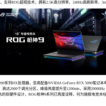
支持ROG超视技术，拥有2.5K高分辨率、240Hz高刷新率、3
 200系列HX处理器，至高配备NVIDIA GeForce RTX 50
ni-LED技术，高达2000个调光分区，峰值亮度提升至1200nits，采
的软硬件设计，ROG枪神9系列已再度诠释，何为旗舰电竞本