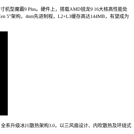
魔霸9 Plus。硬件上，搭载AMD锐龙9 16大核高性能处
Zen 5”架构，4nm先进制程，L2+L3缓存高达144MB，有望成为
，全系升级冰川散热架构3.0，以三风扇设计、内吹散热及环绕式