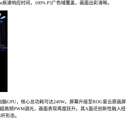
ms疾速响应时间，100% P3广色域覆盖，画面出彩清晰。
90笔记本电脑GPU，核心总功耗可达240W。屏幕升级至ROG星云原画屏
用20000Hz 超高频PWM调光，画面表现再度跃升。其A面还创新性融入经
标杆形态。