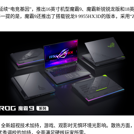
竞基因”，推出16英寸机型魔霸9、魔霸新锐锐龙版和18英寸机型
PU。值得一提的是，魔霸9还推出了搭载锐龙9 9955HX3D的版本，采用“
2.0，全新超视技术加持，游戏、观影时无惧环境光影响。散热方面
优秀调校的加持，全面满足硬核玩家所需。