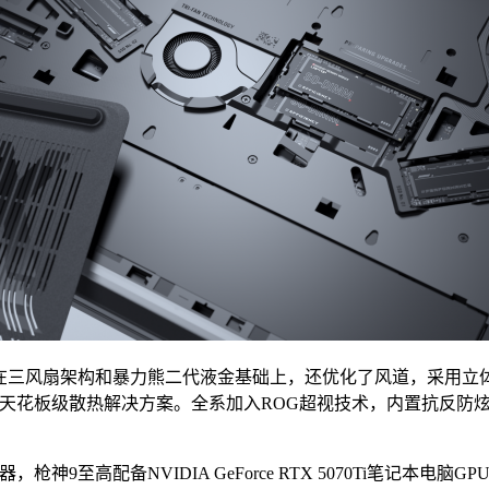
，在三风扇架构和暴力熊二代液金基础上，还优化了风道，采用立
天花板级散热解决方案。全系加入ROG超视技术，内置抗反防炫膜
9至高配备NVIDIA GeForce RTX 5070Ti笔记本电脑GPU，枪