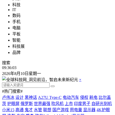
科技
IT
数码
手机
电脑
平板
智能
科技展
品牌
搜索
09:36:04
2026年8月10日星期一
×
#热门搜索#
卢伟冰
设计
黑神话
A27U Type-C
电动汽车
侵权
耗电
比尔盖
茨
护眼屏
俄罗斯
世界最强
吹风机
上市
印度男子
自研光刻机
小米15
高通
鬼才
水管
联想
国产游戏
用电量
显示器
4K护眼