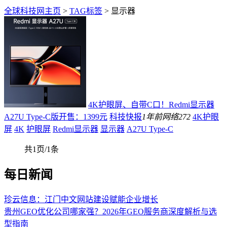
全球科技网主页
>
TAG标签
> 显示器
4K护眼屏、自带C口！Redmi显示器
A27U Type-C版开售：1399元
科技快报
1年前
网络
272
4K护眼
屏
4K
护眼屏
Redmi显示器
显示器
A27U Type-C
共1页/1条
每日新闻
珍云信息：江门中文网站建设赋能企业增长
贵州GEO优化公司哪家强？2026年GEO服务商深度解析与选
型指南