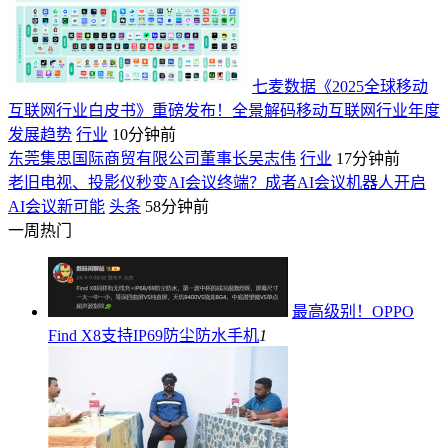
七麦数据《2025全球移动
互联网行业白皮书》重磅发布！全景解码移动互联网行业年度
发展趋势
行业
10分钟前
东莞集思国际商贸有限公司董事长吴志伟
行业
17分钟前
老旧电视、投影仪秒变AI会议终端？成者AI会议机器人开启
AI会议新可能
头条
58分钟前
一周热门
最高级别！OPPO
Find X8支持IP69防尘防水
手机
1