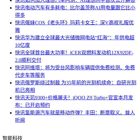
快讯
如何加入理想汽车内测：AI理想同学首次公开解答
快讯
电动汽车有多耗电：比尔盖茨称AI用电量跟它比小
得多
快讯
俄妹COS《老头环》玛莉卡女王：深V高衩礼服优
雅
快讯
华为建立全球最大光储微网电站“红海”：年供电超
10亿度
快讯
全球首台最大功率！iCER双燃料发动机12X92DF-
2.0顺利交付
快讯
阿维塔：将为受台风影响车辆提供免费检测、免费
代步车等服务
快讯
俄罗斯绕过制裁 为35年前的光刻机续命：自研光刻
机已亮相
快讯
天玑9300+价格屠夫！iQOO Z9 Turbo+官宣本月发
布：已开启预约
快讯
氢能源汽车就是移动炸弹？丰田：断章取义、耸人
听闻
智能科技