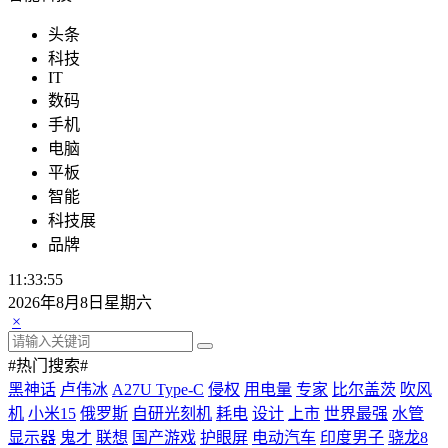
头条
科技
IT
数码
手机
电脑
平板
智能
科技展
品牌
11:33:56
2026年8月8日星期六
×
#热门搜索#
黑神话
卢伟冰
A27U Type-C
侵权
用电量
专家
比尔盖茨
吹风
机
小米15
俄罗斯
自研光刻机
耗电
设计
上市
世界最强
水管
显示器
鬼才
联想
国产游戏
护眼屏
电动汽车
印度男子
骁龙8