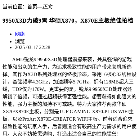
当前位置：
首页
―
正文
9950X3D力破9霄 华硕X870，X870E主板绝佳拍档
网络
浏览
2025-03-17 22:28
AMD锐龙9 9950X3D处理器震撼来袭，兼具强悍的游戏
性能和出众的生产力，为追求极致性能的用户带来装机新选
择。其作为X3D系列处理器的终极形态，采用16核心32线程设
计，基础频率4.3GHz，加速频率5.7GHz，拥有128MB超大三
缓，TDP仅为170W。更重要的是，锐龙9 9950X3D处理器还
解锁了倍频，可通过超频获得更强性能。想要获得如此强大的
性能，强力主板的加持不可或缺。特为大家推荐两款华硕
X870/X870E主板，分别是TUF GAMING X870-PLUS WIFI主
板，以及ProArt X870E-CREATOR WIFI主板。前者适合追求
极致性能的玩家入手，后者则适合有较高生产力需求的用户使
用。大家不妨按需选购，打造出适合自己的性能猛兽！