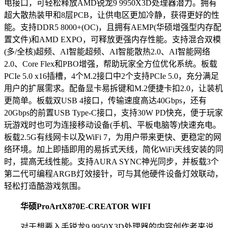
电接口，可轻松释放AMD锐龙9 9950X3D处理器潜力。拥有
超大散热装甲和8层PCB，让供电区更加冷静，获得更好的性
能。支持DDR5 8000+(OC)，且拥有AEMP(华硕增强型内存配
置文件)和AMD EXPO，可释放更强内存性能。支持混合双模
(多/全核)超频、AI智能超频、AI智能散热2.0、AI智能网络
2.0、Core Flex和PBO增强，帮助玩家全方位优化系统。板载
PCIe 5.0 x16插槽，4个M.2接口中2个支持PCIe 5.0，充分满足
用户的扩展需求。配备显卡易拆键和M.2便捷卡扣2.0，让装机
更简单。板载双USB 4接口，传输速度高达40Gbps，还有
20Gbps的前置USB Type-C接口，支持30W PD快充，便于玩家
玩游戏时也可为连接移动设备(手机、平板电脑等)快速充电。
板载2.5G有线网卡以及WiFi 7，为用户带来更快、更稳定的网
络环境。加上即插即用的易拆式天线，简化WiFi天线安装的同
时，提高无线性能。支持AURA SYNC神光同步，并板载3个
第二代可编程ARGB灯效接针，可与其他硬件设备灯效联动，
轻松打造酷游戏氛围。
华硕
ProArt
X870E-CREATOR WIFI
对于想要入手锐龙9 9950X3D处理器的内容创作者来说，