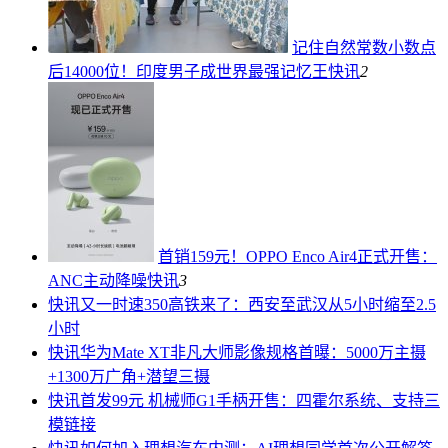
记住自然常数小数点
后14000位！印度男子成世界最强记忆王
快讯
2
首销159元！OPPO Enco Air4正式开售：
ANC主动降噪
快讯
3
快讯
又一时速350高铁来了：西安至武汉从5小时缩至2.5
小时
快讯
华为Mate XT非凡大师影像规格首曝：5000万主摄
+1300万广角+潜望三摄
快讯
首发99元 机械师G1手柄开售：四霍尔系统、支持三
模链接