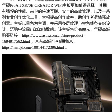
华硕ProArt X870E-CREATOR WIFI主板更加值得选择。其拥
有强悍的性能、前卫的疾速互联、安全的高效管理，以及一系
列专业创作优化工具，大幅提高创作效率，助创作者尽情释放
创意。主板以黑色为主调，并采用多层纹理与金色线条交织设
计，沉稳中流露出满满精致感。该主板售价4699元，华硕商城
购买链接：https://www.asus.com.cn/store/product-
1694917562.html ；京东商城可享6期免息，
https://item.jd.com/100144172396.html 。