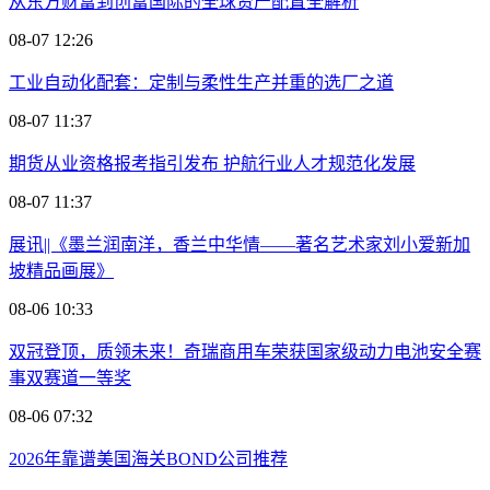
从东方财富到创富国际的全球资产配置全解析
08-07 12:26
工业自动化配套：定制与柔性生产并重的选厂之道
08-07 11:37
期货从业资格报考指引发布 护航行业人才规范化发展
08-07 11:37
展讯||《墨兰润南洋，香兰中华情——著名艺术家刘小爱新加
坡精品画展》
08-06 10:33
双冠登顶，质领未来！奇瑞商用车荣获国家级动力电池安全赛
事双赛道一等奖
08-06 07:32
2026年靠谱美国海关BOND公司推荐