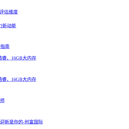
的评估维度
力新动能
购指南
酷睿、16GB大内存
酷睿、16GB大内存
师
月迎新是你的-创富国际