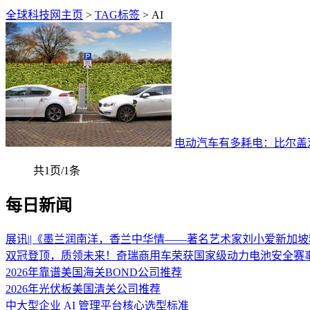
全球科技网主页
>
TAG标签
> AI
电动汽车有多耗电：比尔盖
共1页/1条
每日新闻
展讯||《墨兰润南洋，香兰中华情——著名艺术家刘小爱新加
双冠登顶，质领未来！奇瑞商用车荣获国家级动力电池安全赛
2026年靠谱美国海关BOND公司推荐
2026年光伏板美国清关公司推荐
中大型企业 AI 管理平台核心选型标准