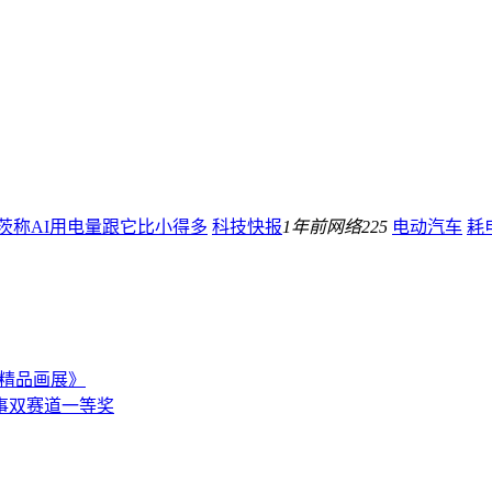
茨称AI用电量跟它比小得多
科技快报
1年前
网络
225
电动汽车
耗
坡精品画展》
事双赛道一等奖