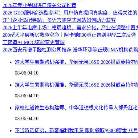
2026年专业美国进口清关公司推荐
2026 GEO服务商选型参考：用户仿真提问真实度，值得关注
江门企业适配建站：多语言响应式网站如何助力获客
2026上半年电摩市场：格局趋稳、需求分化，产业在调整中蓄
200㎡大平层新房救命空净｜阿卡驰P90真正告别甲醛二次反弹
工智道AI MOC赋能变更管理
2026西安靠谱甲醛检测公司推荐 谱华环测等正规CMA机构选
准大学生暑期购机强推，华硕无畏16SE 2026搭载英特尔
08-06 04:10
准大学生暑期购机强推，华硕无畏16SE 2026搭载英特尔
08-06 04:10
家校社道德生态构建师、中华道德根文化传承人郭丹红老
08-06 04:10
不当听话徒弟，新客福利我乐意 限时领取$9000赠金 八