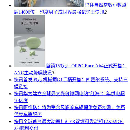
记住自然常数小数点
后14000位！印度男子成世界最强记忆王
快讯
2
首销159元！OPPO Enco Air4正式开售：
ANC主动降噪
快讯
3
快讯
首发99元 机械师G1手柄开售：四霍尔系统、支持三
模链接
快讯
华为建立全球最大光储微网电站“红海”：年供电超
10亿度
快讯
阿维塔：将为受台风影响车辆提供免费检测、免费
代步车等服务
快讯
全球首台最大功率！iCER双燃料发动机12X92DF-
2.0顺利交付