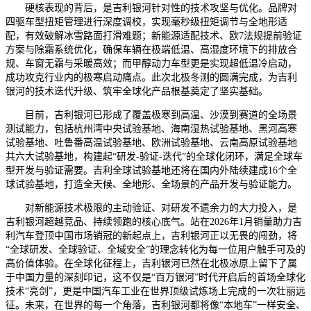
硬核表现的背后，是吉利银河针对性的技术攻坚与优化。品牌对
四驱车型扭矩管理进行深度调校，实现毫秒级扭矩调节与全地形适
配，有效破解冰雪路面打滑难题；新能源适配技术、欧7法规提前验证
方案与除霜系统优化，确保车辆在极端低温、高湿度环境下的排放合
规、车窗无霜与采暖高效；而甲醇动力车型更是实现超低温冷启动，
成功攻克行业内的极寒启动痛点。此次北极冬测的圆满完成，为吉利
银河的技术迭代升级、筑牢全球化产品根基奠定了坚实基础。
目前，吉利银河已形成了覆盖极寒到高温、沙漠到赛道的全场景
测试能力，包括杭州湾中央试验基地、海南湿热试验基地、黑河高寒
试验基地、吐鲁番高温试验基地、欧洲试验基地、云南高原试验基地
共六大试验基地，构建起“研发-验证-迭代”的全球化闭环，满足全球车
型开发与验证需要。吉利全球试验基地还将在国内外陆续建成16个全
球试验基地，打造全天候、全地形、全场景的产品开发与验证能力。
对新能源技术极限的主动验证、对研发不遗余力的大力投入，是
吉利银河超越竞品、持续领跑的核心底气。站在2026年1月销量助力吉
利汽车登顶中国市场销冠的新起点上，吉利银河正以无畏的闯劲，将
“全球研发、全球验证、全域安全”的理念转化为每一位用户触手可及的
高价值体验。在全球化征程上，吉利银河已然在北极冰原上留下了属
于中国力量的深刻印记，这不仅是“百万银河”时代开启后的首场全球化
技术“亮剑”，更是中国汽车工业在世界顶级试炼场上完成的一次壮丽远
征。未来，在世界的每一个角落，吉利银河都将像“本地车”一样安全、