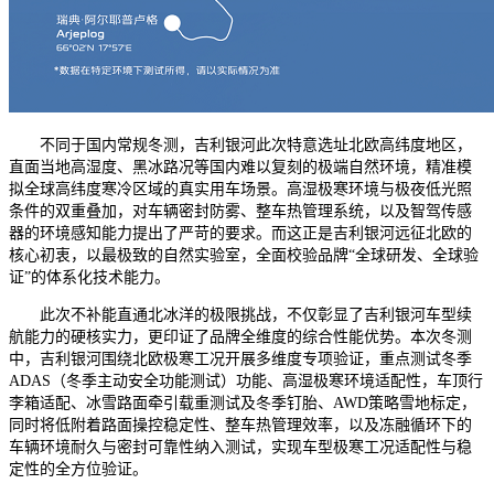
不同于国内常规冬测，吉利银河此次特意选址北欧高纬度地区，
直面当地高湿度、黑冰路况等国内难以复刻的极端自然环境，精准模
拟全球高纬度寒冷区域的真实用车场景。高湿极寒环境与极夜低光照
条件的双重叠加，对车辆密封防雾、整车热管理系统，以及智驾传感
器的环境感知能力提出了严苛的要求。而这正是吉利银河远征北欧的
核心初衷，以最极致的自然实验室，全面校验品牌“全球研发、全球验
证”的体系化技术能力。
此次不补能直通北冰洋的极限挑战，不仅彰显了吉利银河车型续
航能力的硬核实力，更印证了品牌全维度的综合性能优势。本次冬测
中，吉利银河围绕北欧极寒工况开展多维度专项验证，重点测试冬季
ADAS（冬季主动安全功能测试）功能、高湿极寒环境适配性，车顶行
李箱适配、冰雪路面牵引载重测试及冬季钉胎、AWD策略雪地标定，
同时将低附着路面操控稳定性、整车热管理效率，以及冻融循环下的
车辆环境耐久与密封可靠性纳入测试，实现车型极寒工况适配性与稳
定性的全方位验证。