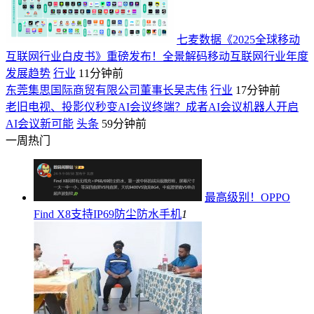
七麦数据《2025全球移动
互联网行业白皮书》重磅发布！全景解码移动互联网行业年度
发展趋势
行业
11分钟前
东莞集思国际商贸有限公司董事长吴志伟
行业
17分钟前
老旧电视、投影仪秒变AI会议终端？成者AI会议机器人开启
AI会议新可能
头条
59分钟前
一周热门
最高级别！OPPO
Find X8支持IP69防尘防水
手机
1