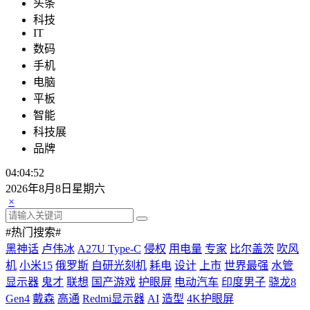
头条
科技
IT
数码
手机
电脑
平板
智能
科技展
品牌
04:04:53
2026年8月8日星期六
×
#热门搜索#
黑神话
卢伟冰
A27U Type-C
侵权
用电量
专家
比尔盖茨
吹风
机
小米15
俄罗斯
自研光刻机
耗电
设计
上市
世界最强
水管
显示器
鬼才
联想
国产游戏
护眼屏
电动汽车
印度男子
骁龙8
Gen4
戴森
高通
Redmi显示器
AI
造型
4K护眼屏