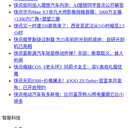
快讯
如何加入理想汽车内测：AI理想同学首次公开解答
快讯
华为Mate XT非凡大师影像规格首曝：5000万主摄
+1300万广角+潜望三摄
快讯
又一时速350高铁来了：西安至武汉从5小时缩至2.5
小时
快讯
俄罗斯绕过制裁 为35年前的光刻机续命：自研光刻
机已亮相
快讯
氢能源汽车就是移动炸弹？丰田：断章取义、耸人
听闻
快讯
俄妹COS《老头环》玛莉卡女王：深V高衩礼服优
雅
快讯
天玑9300+价格屠夫！iQOO Z9 Turbo+官宣本月发
布：已开启预约
快讯
电动汽车有多耗电：比尔盖茨称AI用电量跟它比小
得多
智能科技