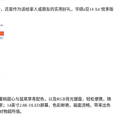
是作为送给家人或朋友的实用好礼，华硕a豆14 Air 悦享版
潮流的蜜桃甜心与鼠尾草青配色，以及RGB背光键盘，轻松便携，随
需求；14英寸2.8K OLED屏幕，色彩鲜艳，画面流畅，带来出色
绝对物超所值。