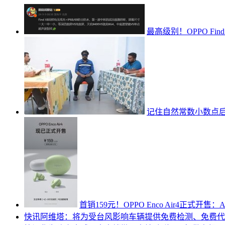
最高级别！OPPO Fin
记住自然常数小数点后
首销159元！OPPO Enco Air4正式开售
快讯
阿维塔：将为受台风影响车辆提供免费检测、免费代