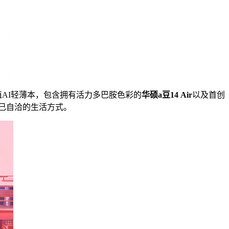
颜值AI轻薄本，包含拥有活力多巴胺色彩的
华硕a豆1
4 Air
以及首创
己自洽的生活方式。