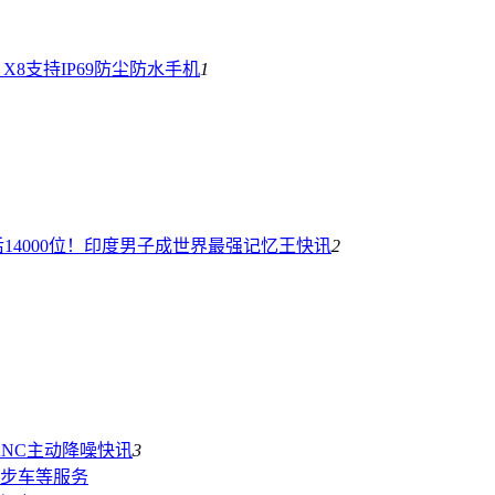
d X8支持IP69防尘防水
手机
1
14000位！印度男子成世界最强记忆王
快讯
2
：ANC主动降噪
快讯
3
步车等服务