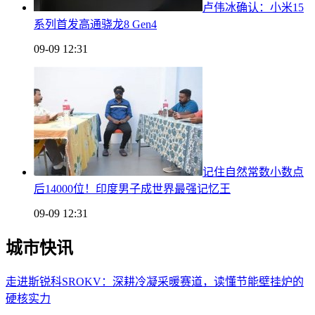
卢伟冰确认：小米15
系列首发高通骁龙8 Gen4
09-09 12:31
记住自然常数小数点
后14000位！印度男子成世界最强记忆王
09-09 12:31
城市快讯
走进斯锐科SROKV：深耕冷凝采暖赛道，读懂节能壁挂炉的
硬核实力