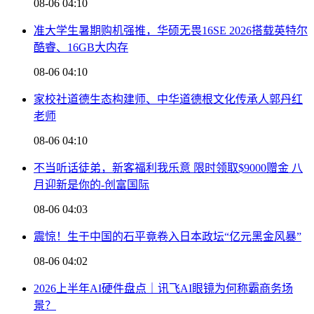
08-06 04:10
准大学生暑期购机强推，华硕无畏16SE 2026搭载英特尔
酷睿、16GB大内存
08-06 04:10
家校社道德生态构建师、中华道德根文化传承人郭丹红
老师
08-06 04:10
不当听话徒弟，新客福利我乐意 限时领取$9000赠金 八
月迎新是你的-创富国际
08-06 04:03
震惊！生于中国的石平竟卷入日本政坛“亿元黑金风暴”
08-06 04:02
2026上半年AI硬件盘点｜讯飞AI眼镜为何称霸商务场
景？