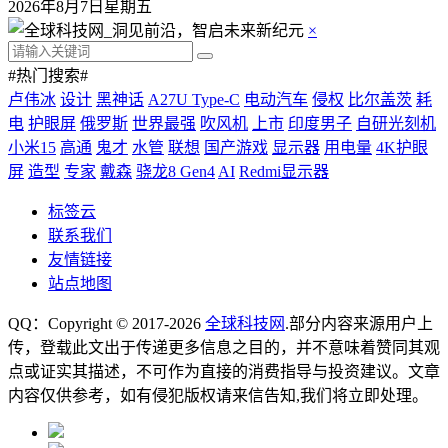
2026年8月7日星期五
×
#热门搜索#
卢伟冰
设计
黑神话
A27U Type-C
电动汽车
侵权
比尔盖茨
耗
电
护眼屏
俄罗斯
世界最强
吹风机
上市
印度男子
自研光刻机
小米15
高通
鬼才
水管
联想
国产游戏
显示器
用电量
4K护眼
屏
造型
专家
戴森
骁龙8 Gen4
AI
Redmi显示器
标签云
联系我们
友情链接
站点地图
QQ：Copyright © 2017-2026
全球科技网
.部分内容来源用户上
传，登载此文出于传递更多信息之目的，并不意味着赞同其观
点或证实其描述，不可作为直接的消费指导与投资建议。文章
内容仅供参考，如有侵犯版权请来信告知,我们将立即处理。