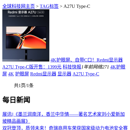
全球科技网主页
>
TAG标签
> A27U Type-C
4K护眼屏、自带C口！Redmi显示器
A27U Type-C版开售：1399元
科技快报
1年前
网络
271
4K护眼
屏
4K
护眼屏
Redmi显示器
显示器
A27U Type-C
共1页/1条
每日新闻
展讯||《墨兰润南洋，香兰中华情——著名艺术家刘小爱新加
坡精品画展》
双冠登顶，质领未来！奇瑞商用车荣获国家级动力电池安全赛