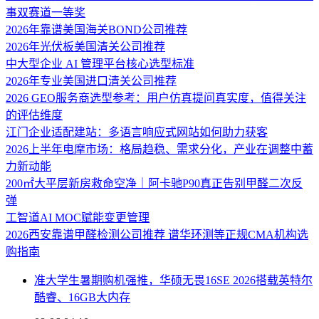
事双赛道一等奖
2026年靠谱美国海关BOND公司推荐
2026年光伏板美国清关公司推荐
中大型企业 AI 管理平台核心选型标准
2026年专业美国进口清关公司推荐
2026 GEO服务商选型参考：用户仿真提问真实度，值得关注
的评估维度
江门企业适配建站：多语言响应式网站如何助力获客
2026上半年电摩市场：格局趋稳、需求分化，产业在调整中蓄
力新动能
200㎡大平层新房救命空净｜阿卡驰P90真正告别甲醛二次反
弹
工智道AI MOC赋能变更管理
2026西安靠谱甲醛检测公司推荐 谱华环测等正规CMA机构选
购指南
准大学生暑期购机强推，华硕无畏16SE 2026搭载英特尔
酷睿、16GB大内存