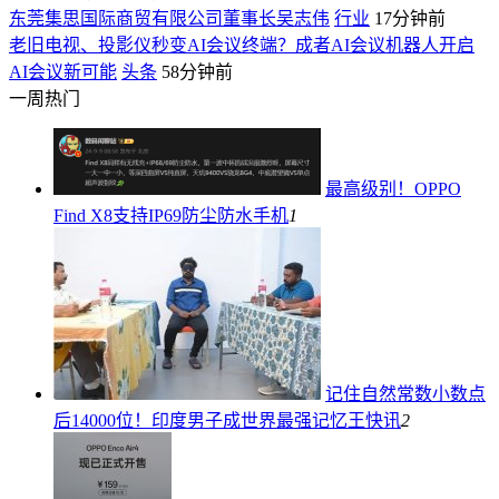
东莞集思国际商贸有限公司董事长吴志伟
行业
17分钟前
老旧电视、投影仪秒变AI会议终端？成者AI会议机器人开启
AI会议新可能
头条
58分钟前
一周热门
最高级别！OPPO
Find X8支持IP69防尘防水
手机
1
记住自然常数小数点
后14000位！印度男子成世界最强记忆王
快讯
2