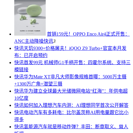
首销159元！OPPO Enco Air4正式开售：
ANC主动降噪
快讯
3
快讯
天玑9300+价格屠夫！iQOO Z9 Turbo+官宣本月发
布：已开启预约
快讯
首发99元 机械师G1手柄开售：四霍尔系统、支持三
模链接
快讯
华为Mate XT非凡大师影像规格首曝：5000万主摄
+1300万广角+潜望三摄
快讯
华为建立全球最大光储微网电站“红海”：年供电超
10亿度
快讯
如何加入理想汽车内测：AI理想同学首次公开解答
快讯
电动汽车有多耗电：比尔盖茨称AI用电量跟它比小
得多
快讯
氢能源汽车就是移动炸弹？丰田：断章取义、耸人