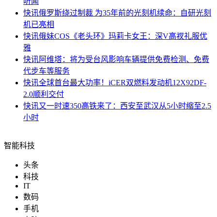
听闻
快讯
俄罗斯绕过制裁 为35年前的光刻机续命：自研光刻
机已亮相
快讯
俄妹COS《老头环》玛莉卡女王：深V高衩礼服优
雅
快讯
阿维塔：将为受台风影响车辆提供免费检测、免费
代步车等服务
快讯
全球首台最大功率！iCER双燃料发动机12X92DF-
2.0顺利交付
快讯
又一时速350高铁来了：西安至武汉从5小时缩至2.5
小时
智能科技
头条
科技
IT
数码
手机