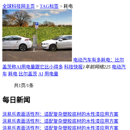
全球科技网主页
>
TAG标签
> 耗电
电动汽车有多耗电：比尔
盖茨称AI用电量跟它比小得多
科技快报
1年前
网络
225
电动汽
车
耗电
比尔盖茨
AI
用电量
共1页/1条
每日新闻
涂易乐表面活性剂：适配复杂塑胶底材的水性漆应用方案
涂易乐表面活性剂：适配复杂塑胶底材的水性漆应用方案
涂易乐表面活性剂：适配复杂塑胶底材的水性漆应用方案