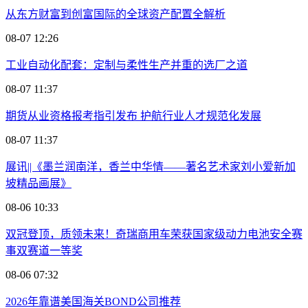
从东方财富到创富国际的全球资产配置全解析
08-07 12:26
工业自动化配套：定制与柔性生产并重的选厂之道
08-07 11:37
期货从业资格报考指引发布 护航行业人才规范化发展
08-07 11:37
展讯||《墨兰润南洋，香兰中华情——著名艺术家刘小爱新加
坡精品画展》
08-06 10:33
双冠登顶，质领未来！奇瑞商用车荣获国家级动力电池安全赛
事双赛道一等奖
08-06 07:32
2026年靠谱美国海关BOND公司推荐