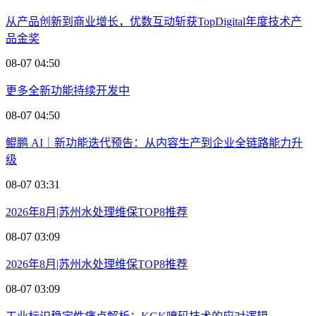
从产品创新到商业增长，优数互动斩获TopDigital年度技术产
品金奖
08-07 04:50
更多全新功能持续开发中
08-07 04:50
鲲鹏 AI｜新功能迭代预告：从内容生产到企业全链路能力升
级
08-07 03:31
2026年8月|苏州水处理维保TOP8推荐
08-07 03:09
2026年8月|苏州水处理维保TOP8推荐
08-07 03:09