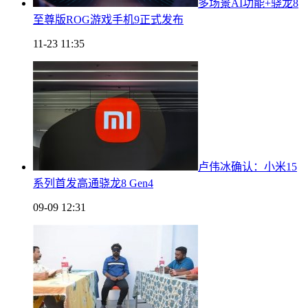
多场景AI功能+骁龙8
至尊版ROG游戏手机9正式发布
11-23 11:35
卢伟冰确认：小米15
系列首发高通骁龙8 Gen4
09-09 12:31