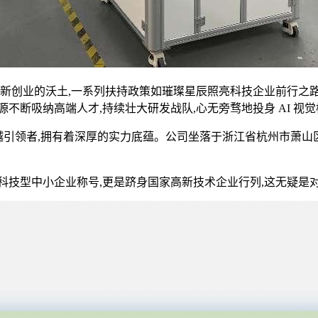
新创业的沃土,一系列扶持政策如璀璨星辰照亮科技企业前行之路
不断吸纳高端人才,持续壮大研发战队,心无旁骛地投身 AI 视
引领者,拥有着深厚的实力底蕴。公司坐落于浙江省杭州市萧山区,占
技型中小企业称号,更是跻身国家高新技术企业行列,这无疑是