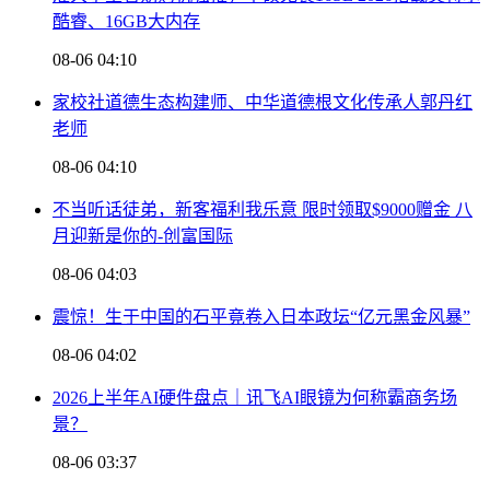
酷睿、16GB大内存
08-06 04:10
家校社道德生态构建师、中华道德根文化传承人郭丹红
老师
08-06 04:10
不当听话徒弟，新客福利我乐意 限时领取$9000赠金 八
月迎新是你的-创富国际
08-06 04:03
震惊！生于中国的石平竟卷入日本政坛“亿元黑金风暴”
08-06 04:02
2026上半年AI硬件盘点｜讯飞AI眼镜为何称霸商务场
景？
08-06 03:37