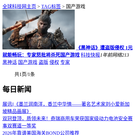
全球科技网主页
>
TAG标签
> 国产游戏
《黑神话》遭盗版侵权 1元
就能畅玩：专家怒批将杀死国产游戏
科技快报
1年前
网络
213
黑神话
国产游戏
盗版
侵权
专家
共1页/1条
每日新闻
展讯||《墨兰润南洋，香兰中华情——著名艺术家刘小爱新加
坡精品画展》
双冠登顶，质领未来！奇瑞商用车荣获国家级动力电池安全赛
事双赛道一等奖
2026年靠谱美国海关BOND公司推荐