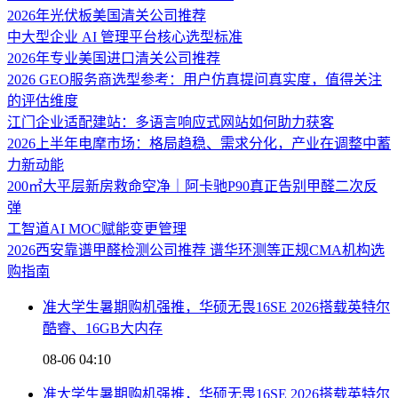
2026年光伏板美国清关公司推荐
中大型企业 AI 管理平台核心选型标准
2026年专业美国进口清关公司推荐
2026 GEO服务商选型参考：用户仿真提问真实度，值得关注
的评估维度
江门企业适配建站：多语言响应式网站如何助力获客
2026上半年电摩市场：格局趋稳、需求分化，产业在调整中蓄
力新动能
200㎡大平层新房救命空净｜阿卡驰P90真正告别甲醛二次反
弹
工智道AI MOC赋能变更管理
2026西安靠谱甲醛检测公司推荐 谱华环测等正规CMA机构选
购指南
准大学生暑期购机强推，华硕无畏16SE 2026搭载英特尔
酷睿、16GB大内存
08-06 04:10
准大学生暑期购机强推，华硕无畏16SE 2026搭载英特尔