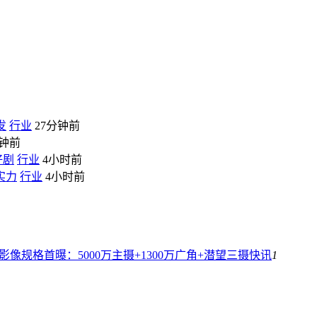
发
行业
27分钟前
分钟前
好剧
行业
4小时前
实力
行业
4小时前
师影像规格首曝：5000万主摄+1300万广角+潜望三摄
快讯
1