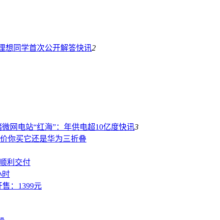
I理想同学首次公开解答
快讯
2
微网电站“红海”：年供电超10亿度
快讯
3
：这价你买它还是华为三折叠
0顺利交付
小时
开售：1399元