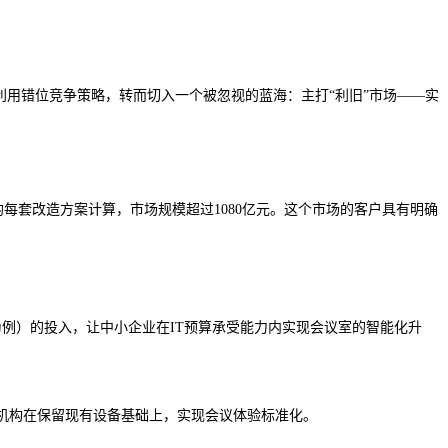
争，又利用错位竞争策略，转而切入一个被忽视的蓝海：主打“利旧”市场——实
）平均每套改造方案计算，市场规模超过1080亿元。这个市场的客户具有明确
0为例）的投入，让中小企业在IT预算承受能力内实现会议室的智能化升
机构在保留现有设备基础上，实现会议体验标准化。