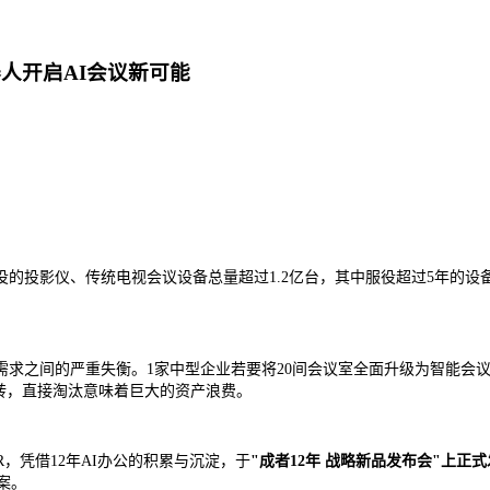
人开启AI会议新可能
役的投影仪、传统电视会议设备总量超过1.2亿台，其中服役超过5年的设
求之间的严重失衡。1家中型企业若要将20间会议室全面升级为智能会议
转，直接淘汰意味着巨大的资产浪费。
，凭借12年AI办公的积累与沉淀，于
"成者12年 战略新品发布会"上正式
案。