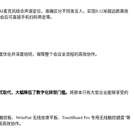
I麦克风结合声源定位，准确区分不同发言人，实现8-12米超远距离收
，会后可直接手机扫码带走等。
深度优化并深度协同，保障整个会议全流程的高效协作。
模式取代，大幅降低了数字化转型门槛。
将原本只有大型企业能够享受的
板、WritePad 无线坐席平板、TouchBoard Pro 专用无线触控键盘”等
现高效协作。