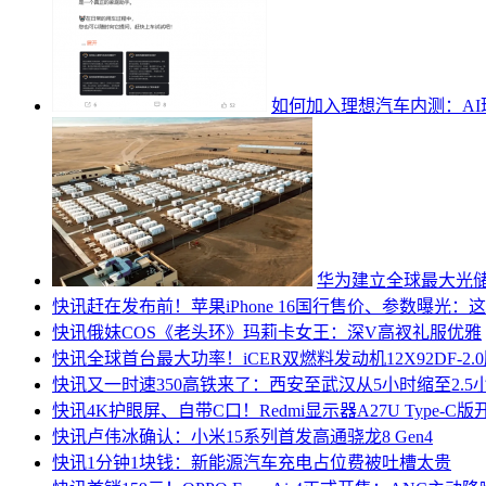
如何加入理想汽车内测：A
华为建立全球最大光储
快讯
赶在发布前！苹果iPhone 16国行售价、参数曝光
快讯
俄妹COS《老头环》玛莉卡女王：深V高衩礼服优雅
快讯
全球首台最大功率！iCER双燃料发动机12X92DF-2.
快讯
又一时速350高铁来了：西安至武汉从5小时缩至2.5
快讯
4K护眼屏、自带C口！Redmi显示器A27U Type-C版
快讯
卢伟冰确认：小米15系列首发高通骁龙8 Gen4
快讯
1分钟1块钱：新能源汽车充电占位费被吐槽太贵