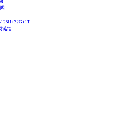
噪
闻
125H+32G+1T
模链接