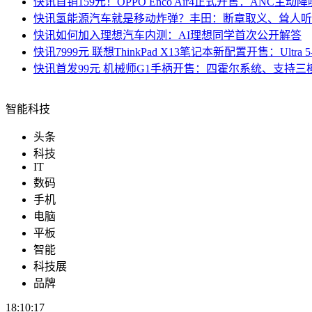
快讯
首销159元！OPPO Enco Air4正式开售：ANC主动降
快讯
氢能源汽车就是移动炸弹？丰田：断章取义、耸人听
快讯
如何加入理想汽车内测：AI理想同学首次公开解答
快讯
7999元 联想ThinkPad X13笔记本新配置开售：Ultra 5-
快讯
首发99元 机械师G1手柄开售：四霍尔系统、支持三
智能科技
头条
科技
IT
数码
手机
电脑
平板
智能
科技展
品牌
18:10:18