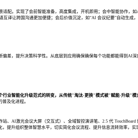
景适配。实现了会前智能准备，高度集成，开机即用；会中智能协作，如A
双语互译让跨国沟通更加便捷；会后价值沉淀，如“AI 会议纪要”自动生成
断偏差，提升决策科学性。从底层到应用确保确保每个功能都能得到AI
个行业智能化升级范式的转变，从传统"淘汰-更换"模式被"赋能-升级"
的普及化进程。
站、AI激光会议大屏（交互式）、全域智控演讲笔、2.5 代 TouchBoard 触控
化，提升组织整体智慧水平，切实简化会议流程、提升信息流转效率，实