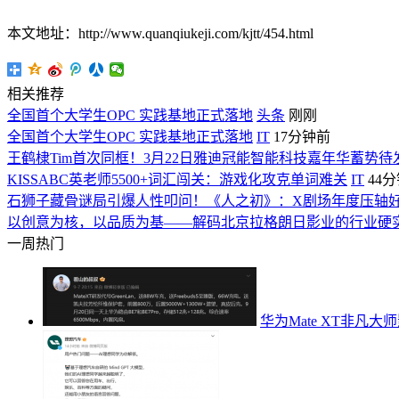
本文地址：http://www.quanqiukeji.com/kjtt/454.html
相关推荐
全国首个大学生OPC 实践基地正式落地
头条
刚刚
全国首个大学生OPC 实践基地正式落地
IT
17分钟前
王鹤棣Tim首次同框！3月22日雅迪冠能智能科技嘉年华蓄势待
KISSABC英老师5500+词汇闯关：游戏化攻克单词难关
IT
44
石狮子藏骨谜局引爆人性叩问！《人之初》：X剧场年度压轴
以创意为核，以品质为基——解码北京拉格朗日影业的行业硬
一周热门
华为Mate XT非凡大