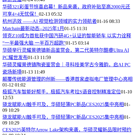
华硕321彩蛋节惊喜启幕！新品来袭，政府补贴至高2000元还
可享4+4无忧保！
02-13 05:32
杭州迅效 ——AI 视觉检测领域的实力领航者
01-16 08:33
Matchain最新动态--2025年1月
01-15 11:31
领克Z10成为首批获中国汽研4G+认证的智能轿车 以实力诠释
“一半最强大脑 一半百万超跑”
01-15 03:14
华硕举行灵耀景德镇新品鉴赏会，第二代英特尔酷睿Ultra AI
PC耀世发布
01-13 11:59
华硕灵耀景德镇陶瓷鉴赏会｜寻科技美学古今雅韵，启AI PC
瓷场新境
01-13 11:49
颠覆传统能源管理的创新——香港首家虚拟电厂管理中心亮相
01-12 01:02
极狐汽车智能好帮手，极狐汽车考拉S语音控制精准定位
01-10
12:53
骁龙赋能AI触手可及，华硕轻薄PC新品CES2025集中亮相
01-
09 10:29
骁龙赋能AI触手可及，华硕轻薄PC新品CES2025集中亮相
01-
09 10:29
CES2025英特尔Arrow Lake架构来袭，华硕灵耀新品限时预约