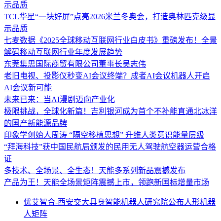
示品质
TCL华星“一块好屏”点亮2026米兰冬奥会，打造奥林匹克级显
示品质
七麦数据《2025全球移动互联网行业白皮书》重磅发布！全景
解码移动互联网行业年度发展趋势
东莞集思国际商贸有限公司董事长吴志伟
老旧电视、投影仪秒变AI会议终端？成者AI会议机器人开启
AI会议新可能
未来已来：当AI漫剧迈向产业化
极限挑战，全球化新篇！吉利银河成为首个不补能直通北冰洋
的国产新能源品牌
印象学创始人周涛 “隔空移植思想” 升维人类意识能量层级
“拜海科技”获中国民航局颁发的民用无人驾驶航空器运营合格
证
多技术、全场景、全生态！天能多系列新品震撼发布
产品为王！天能全场景矩阵震撼上市，领跑新国标增量市场
优艾智合-西安交大具身智能机器人研究院公布人形机器
人矩阵