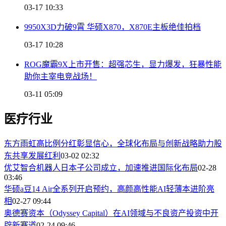
03-17 10:33
9950X3D力破9霄 华硕X870，X870E主板绝佳拍档
03-17 10:28
ROG魔霸9X上市开售：超强芯生，显力爆发，狂暴性能
助你主宰电竞战场！
03-11 05:09
医疗行业
东方雨虹高比例分红彰显信心，全球化布局与创新战略助力股
东共享发展红利
03-02 02:32
优艾智合机器人日本子公司成立，加速推进国际化布局
02-28
03:46
华硕a豆14 Air全系列开启预约，高颜高性能AI轻薄本进阶亮
相
02-27 09:44
奥德赛资本（Odyssey Capital）在AI领域与不良资产投资中开
辟新赛道
02-24 09:46