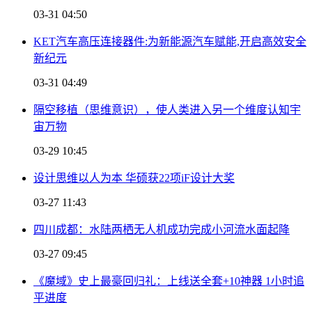
03-31 04:50
KET汽车高压连接器件:为新能源汽车赋能,开启高效安全
新纪元
03-31 04:49
隔空移植（思维意识），使人类进入另一个维度认知宇
宙万物
03-29 10:45
设计思维以人为本 华硕获22项iF设计大奖
03-27 11:43
四川成都：水陆两栖无人机成功完成小河流水面起降
03-27 09:45
《魔域》史上最豪回归礼：上线送全套+10神器 1小时追
平进度