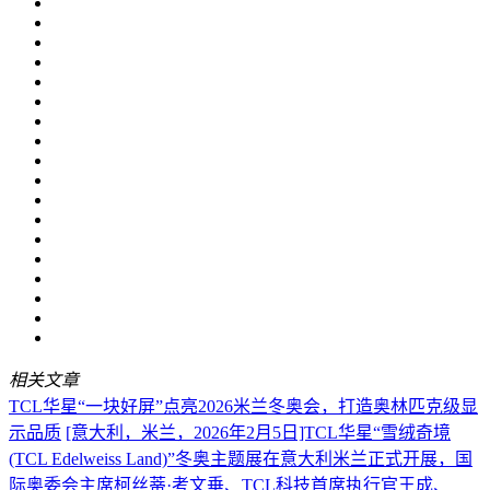
相关文章
TCL华星“一块好屏”点亮2026米兰冬奥会，打造奥林匹克级显
示品质
[意大利，米兰，2026年2月5日]TCL华星“雪绒奇境
(TCL Edelweiss Land)”冬奥主题展在意大利米兰正式开展，国
际奥委会主席柯丝蒂·考文垂、TCL科技首席执行官王成、