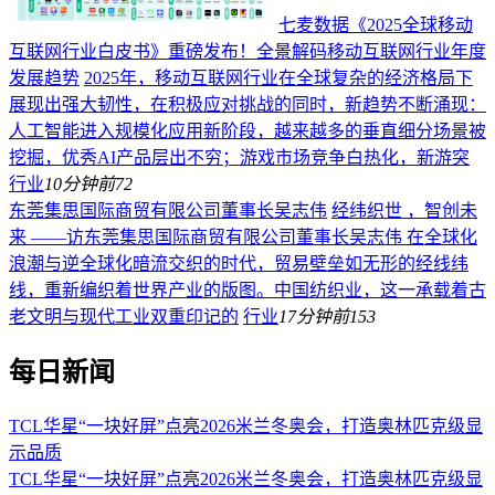
七麦数据《2025全球移动
互联网行业白皮书》重磅发布！全景解码移动互联网行业年度
发展趋势
2025年，移动互联网行业在全球复杂的经济格局下
展现出强大韧性，在积极应对挑战的同时，新趋势不断涌现：
人工智能进入规模化应用新阶段，越来越多的垂直细分场景被
挖掘，优秀AI产品层出不穷；游戏市场竞争白热化，新游突
行业
10分钟前
72
东莞集思国际商贸有限公司董事长吴志伟
经纬织世 ，智创未
来 ——访东莞集思国际商贸有限公司董事长吴志伟 在全球化
浪潮与逆全球化暗流交织的时代，贸易壁垒如无形的经线纬
线，重新编织着世界产业的版图。中国纺织业，这一承载着古
老文明与现代工业双重印记的
行业
17分钟前
153
每日新闻
TCL华星“一块好屏”点亮2026米兰冬奥会，打造奥林匹克级显
示品质
TCL华星“一块好屏”点亮2026米兰冬奥会，打造奥林匹克级显