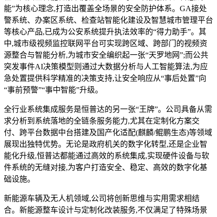
能”为核心理念,打造出覆盖全场景的安全防护体系。GA接处
警系统、办案区系统、检查站智能化建设及智慧城市管理平台
等核心产品,已成为公安系统提升执法效率的“得力助手”。其
中,城市级视频监控联网平台可实现跨区域、跨部门的视频资
源整合与智能分析,为城市安全编织起一张“天罗地网”;而公共
突发事件AI决策模型则通过大数据分析与人工智能算法,为应
急处置提供科学精准的决策支持,让安全响应从“事后处置”向
“事前预警”“事中智能”升级。
全行业系统集成服务是恒普达的另一张“王牌”。公司具备从需
求分析到系统落地的全链条服务能力,尤其在定制化方案交
付、跨平台数据中台搭建及国产化适配(麒麟/鲲鹏生态)等领域
展现出独特优势。无论是政府机关的数字化转型,还是企业智
能化升级,恒普达都能通过高效的系统集成,实现硬件设备与软
件系统的无缝对接,为客户打造安全、稳定、高效的数字化基
础设施。
新能源车辆及无人机领域,公司将创新思维与实用需求相结
合。新能源整车设计与定制化改装服务,不仅满足了特殊场景