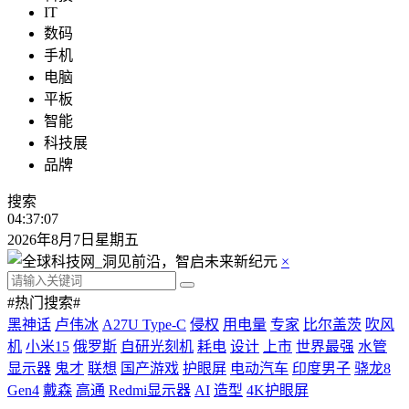
IT
数码
手机
电脑
平板
智能
科技展
品牌
搜索
04:37:07
2026年8月7日星期五
×
#热门搜索#
黑神话
卢伟冰
A27U Type-C
侵权
用电量
专家
比尔盖茨
吹风
机
小米15
俄罗斯
自研光刻机
耗电
设计
上市
世界最强
水管
显示器
鬼才
联想
国产游戏
护眼屏
电动汽车
印度男子
骁龙8
Gen4
戴森
高通
Redmi显示器
AI
造型
4K护眼屏