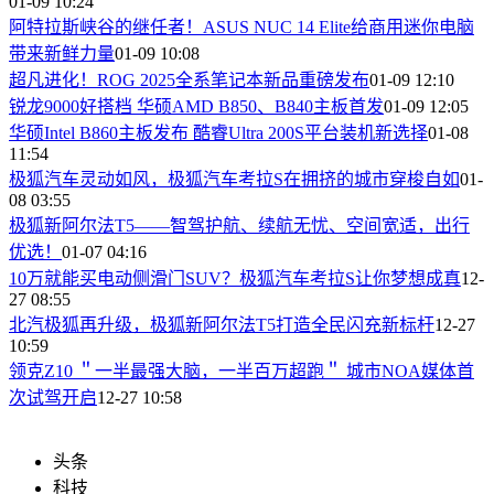
01-09 10:24
阿特拉斯峡谷的继任者！ASUS NUC 14 Elite给商用迷你电脑
带来新鲜力量
01-09 10:08
超凡进化！ROG 2025全系笔记本新品重磅发布
01-09 12:10
锐龙9000好搭档 华硕AMD B850、B840主板首发
01-09 12:05
华硕Intel B860主板发布 酷睿Ultra 200S平台装机新选择
01-08
11:54
极狐汽车灵动如风，极狐汽车考拉S在拥挤的城市穿梭自如
01-
08 03:55
​极狐新阿尔法T5——智驾护航、续航无忧、空间宽适，出行
优选！
01-07 04:16
​10万就能买电动侧滑门SUV？极狐汽车考拉S让你梦想成真
12-
27 08:55
北汽极狐再升级，极狐新阿尔法T5打造全民闪充新标杆
12-27
10:59
领克Z10 ＂一半最强大脑，一半百万超跑＂ 城市NOA媒体首
次试驾开启
12-27 10:58
头条
科技