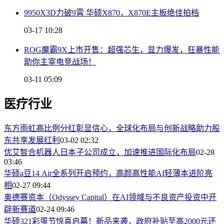
9950X3D力破9霄 华硕X870，X870E主板绝佳拍档
03-17 10:28
ROG魔霸9X上市开售：超强芯生，显力爆发，狂暴性能
助你主宰电竞战场！
03-11 05:09
医疗行业
东方雨虹高比例分红彰显信心，全球化布局与创新战略助力股
东共享发展红利
03-02 02:32
优艾智合机器人日本子公司成立，加速推进国际化布局
02-28
03:46
华硕a豆14 Air全系列开启预约，高颜高性能AI轻薄本进阶亮
相
02-27 09:44
奥德赛资本（Odyssey Capital）在AI领域与不良资产投资中开
辟新赛道
02-24 09:46
华硕321彩蛋节惊喜启幕！新品来袭，政府补贴至高2000元还