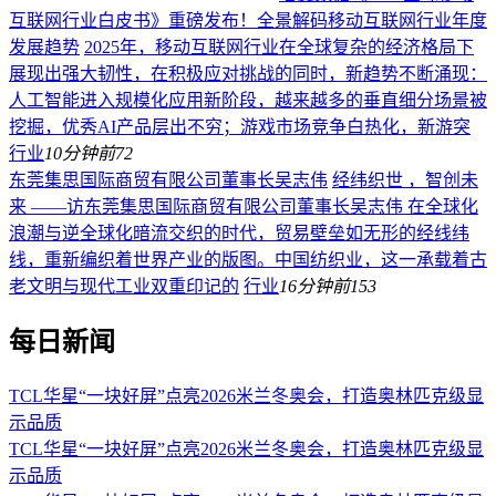
互联网行业白皮书》重磅发布！全景解码移动互联网行业年度
发展趋势
2025年，移动互联网行业在全球复杂的经济格局下
展现出强大韧性，在积极应对挑战的同时，新趋势不断涌现：
人工智能进入规模化应用新阶段，越来越多的垂直细分场景被
挖掘，优秀AI产品层出不穷；游戏市场竞争白热化，新游突
行业
10分钟前
72
东莞集思国际商贸有限公司董事长吴志伟
经纬织世 ，智创未
来 ——访东莞集思国际商贸有限公司董事长吴志伟 在全球化
浪潮与逆全球化暗流交织的时代，贸易壁垒如无形的经线纬
线，重新编织着世界产业的版图。中国纺织业，这一承载着古
老文明与现代工业双重印记的
行业
16分钟前
153
每日新闻
TCL华星“一块好屏”点亮2026米兰冬奥会，打造奥林匹克级显
示品质
TCL华星“一块好屏”点亮2026米兰冬奥会，打造奥林匹克级显
示品质