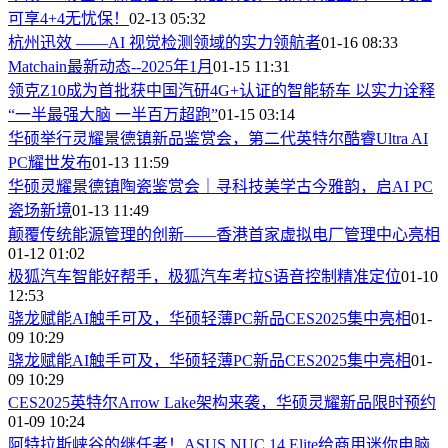
可享4+4无忧保！
02-13 05:32
杭州迅效 ——AI 视觉检测领域的实力领航者
01-16 08:33
Matchain最新动态--2025年1月
01-15 11:31
领克Z10成为首批获中国汽研4G+认证的智能轿车 以实力诠释
“一半最强大脑 一半百万超跑”
01-15 03:14
华硕举行灵耀景德镇新品鉴赏会，第二代英特尔酷睿Ultra AI
PC耀世发布
01-13 11:59
华硕灵耀景德镇陶瓷鉴赏会｜寻科技美学古今雅韵，启AI PC
瓷场新境
01-13 11:49
颠覆传统能源管理的创新——香港首家虚拟电厂管理中心亮相
01-12 01:02
极狐汽车智能好帮手，极狐汽车考拉S语音控制精准定位
01-10
12:53
骁龙赋能AI触手可及，华硕轻薄PC新品CES2025集中亮相
01-
09 10:29
骁龙赋能AI触手可及，华硕轻薄PC新品CES2025集中亮相
01-
09 10:29
CES2025英特尔Arrow Lake架构来袭，华硕灵耀新品限时预约
01-09 10:24
阿特拉斯峡谷的继任者！ASUS NUC 14 Elite给商用迷你电脑