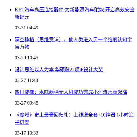
KET汽车高压连接器件:为新能源汽车赋能,开启高效安全
新纪元
03-31 04:49
隔空移植（思维意识），使人类进入另一个维度认知宇
宙万物
03-29 10:45
设计思维以人为本 华硕获22项iF设计大奖
03-27 11:43
四川成都：水陆两栖无人机成功完成小河流水面起降
03-27 09:45
《魔域》史上最豪回归礼：上线送全套+10神器 1小时追
平进度
03-17 10:33