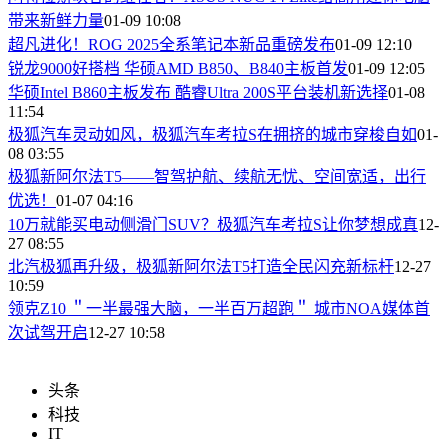
带来新鲜力量
01-09 10:08
超凡进化！ROG 2025全系笔记本新品重磅发布
01-09 12:10
锐龙9000好搭档 华硕AMD B850、B840主板首发
01-09 12:05
华硕Intel B860主板发布 酷睿Ultra 200S平台装机新选择
01-08
11:54
极狐汽车灵动如风，极狐汽车考拉S在拥挤的城市穿梭自如
01-
08 03:55
​极狐新阿尔法T5——智驾护航、续航无忧、空间宽适，出行
优选！
01-07 04:16
​10万就能买电动侧滑门SUV？极狐汽车考拉S让你梦想成真
12-
27 08:55
北汽极狐再升级，极狐新阿尔法T5打造全民闪充新标杆
12-27
10:59
领克Z10 ＂一半最强大脑，一半百万超跑＂ 城市NOA媒体首
次试驾开启
12-27 10:58
头条
科技
IT