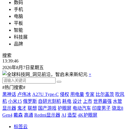
数码
手机
电脑
平板
智能
科技展
品牌
搜索
13:39:47
2026年8月7日星期五
×
#热门搜索#
黑神话
卢伟冰
A27U Type-C
侵权
用电量
专家
比尔盖茨
吹风
机
小米15
俄罗斯
自研光刻机
耗电
设计
上市
世界最强
水管
显示器
鬼才
联想
国产游戏
护眼屏
电动汽车
印度男子
骁龙8
Gen4
戴森
高通
Redmi显示器
AI
造型
4K护眼屏
标签云