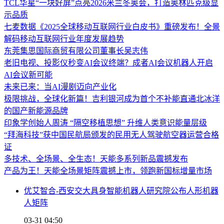
TCL华星“一块好屏”点亮2026米兰冬奥会，打造奥林匹克级显
示品质
七麦数据《2025全球移动互联网行业白皮书》重磅发布！全景
解码移动互联网行业年度发展趋势
东莞集思国际商贸有限公司董事长吴志伟
老旧电视、投影仪秒变AI会议终端？成者AI会议机器人开启
AI会议新可能
未来已来：当AI漫剧迈向产业化
极限挑战，全球化新篇！吉利银河成为首个不补能直通北冰洋
的国产新能源品牌
印象学创始人周涛 “隔空移植思想” 升维人类意识能量层级
“拜海科技”获中国民航局颁发的民用无人驾驶航空器运营合格
证
多技术、全场景、全生态！天能多系列新品震撼发布
产品为王！天能全场景矩阵震撼上市，领跑新国标增量市场
优艾智合-西安交大具身智能机器人研究院公布人形机器
人矩阵
03-31 04:50