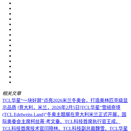
相关文章
TCL华星“一块好屏”点亮2026米兰冬奥会，打造奥林匹克级显
示品质
[意大利，米兰，2026年2月5日]TCL华星“雪绒奇境
(TCL Edelweiss Land)”冬奥主题展在意大利米兰正式开展，国
际奥委会主席柯丝蒂·考文垂、TCL科技首席执行官王成、
TCL科技首席技术官闫晓林、TCL科技副总裁魏雪、TCL华星