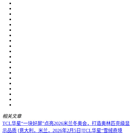
相关文章
TCL华星“一块好屏”点亮2026米兰冬奥会，打造奥林匹克级显
示品质
[意大利，米兰，2026年2月5日]TCL华星“雪绒奇境