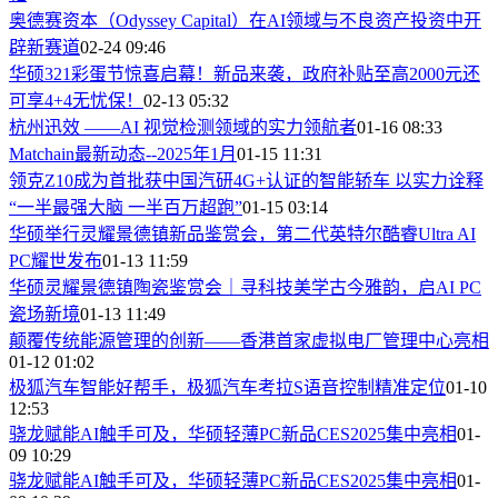
奥德赛资本（Odyssey Capital）在AI领域与不良资产投资中开
辟新赛道
02-24 09:46
华硕321彩蛋节惊喜启幕！新品来袭，政府补贴至高2000元还
可享4+4无忧保！
02-13 05:32
杭州迅效 ——AI 视觉检测领域的实力领航者
01-16 08:33
Matchain最新动态--2025年1月
01-15 11:31
领克Z10成为首批获中国汽研4G+认证的智能轿车 以实力诠释
“一半最强大脑 一半百万超跑”
01-15 03:14
华硕举行灵耀景德镇新品鉴赏会，第二代英特尔酷睿Ultra AI
PC耀世发布
01-13 11:59
华硕灵耀景德镇陶瓷鉴赏会｜寻科技美学古今雅韵，启AI PC
瓷场新境
01-13 11:49
颠覆传统能源管理的创新——香港首家虚拟电厂管理中心亮相
01-12 01:02
极狐汽车智能好帮手，极狐汽车考拉S语音控制精准定位
01-10
12:53
骁龙赋能AI触手可及，华硕轻薄PC新品CES2025集中亮相
01-
09 10:29
骁龙赋能AI触手可及，华硕轻薄PC新品CES2025集中亮相
01-