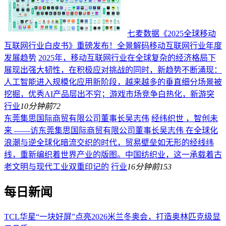
七麦数据《2025全球移动
互联网行业白皮书》重磅发布！全景解码移动互联网行业年度
发展趋势
2025年，移动互联网行业在全球复杂的经济格局下
展现出强大韧性，在积极应对挑战的同时，新趋势不断涌现：
人工智能进入规模化应用新阶段，越来越多的垂直细分场景被
挖掘，优秀AI产品层出不穷；游戏市场竞争白热化，新游突
行业
10分钟前
72
东莞集思国际商贸有限公司董事长吴志伟
经纬织世 ，智创未
来 ——访东莞集思国际商贸有限公司董事长吴志伟 在全球化
浪潮与逆全球化暗流交织的时代，贸易壁垒如无形的经线纬
线，重新编织着世界产业的版图。中国纺织业，这一承载着古
老文明与现代工业双重印记的
行业
16分钟前
153
每日新闻
TCL华星“一块好屏”点亮2026米兰冬奥会，打造奥林匹克级显