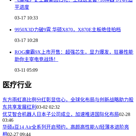
平进度
03-17 10:33
9950X3D力破9霄 华硕X870，X870E主板绝佳拍档
03-17 10:28
ROG魔霸9X上市开售：超强芯生，显力爆发，狂暴性能
助你主宰电竞战场！
03-11 05:09
医疗行业
东方雨虹高比例分红彰显信心，全球化布局与创新战略助力股
东共享发展红利
03-02 02:32
优艾智合机器人日本子公司成立，加速推进国际化布局
02-28
03:46
华硕a豆14 Air全系列开启预约，高颜高性能AI轻薄本进阶亮
相
02-27 09:44