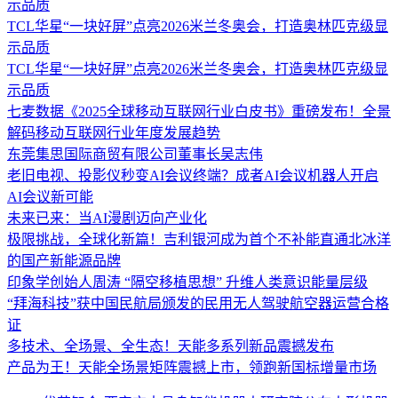
示品质
TCL华星“一块好屏”点亮2026米兰冬奥会，打造奥林匹克级显
示品质
TCL华星“一块好屏”点亮2026米兰冬奥会，打造奥林匹克级显
示品质
七麦数据《2025全球移动互联网行业白皮书》重磅发布！全景
解码移动互联网行业年度发展趋势
东莞集思国际商贸有限公司董事长吴志伟
老旧电视、投影仪秒变AI会议终端？成者AI会议机器人开启
AI会议新可能
未来已来：当AI漫剧迈向产业化
极限挑战，全球化新篇！吉利银河成为首个不补能直通北冰洋
的国产新能源品牌
印象学创始人周涛 “隔空移植思想” 升维人类意识能量层级
“拜海科技”获中国民航局颁发的民用无人驾驶航空器运营合格
证
多技术、全场景、全生态！天能多系列新品震撼发布
产品为王！天能全场景矩阵震撼上市，领跑新国标增量市场