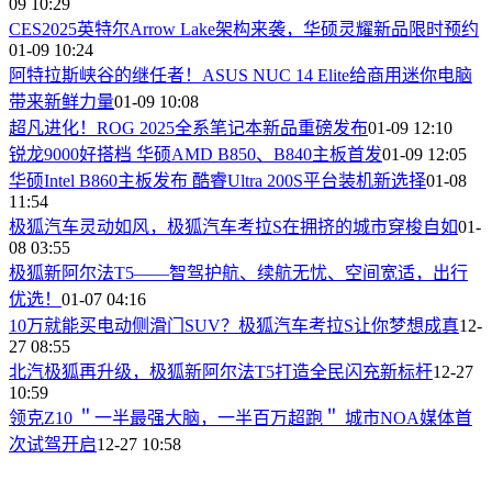
09 10:29
CES2025英特尔Arrow Lake架构来袭，华硕灵耀新品限时预约
01-09 10:24
阿特拉斯峡谷的继任者！ASUS NUC 14 Elite给商用迷你电脑
带来新鲜力量
01-09 10:08
超凡进化！ROG 2025全系笔记本新品重磅发布
01-09 12:10
锐龙9000好搭档 华硕AMD B850、B840主板首发
01-09 12:05
华硕Intel B860主板发布 酷睿Ultra 200S平台装机新选择
01-08
11:54
极狐汽车灵动如风，极狐汽车考拉S在拥挤的城市穿梭自如
01-
08 03:55
​极狐新阿尔法T5——智驾护航、续航无忧、空间宽适，出行
优选！
01-07 04:16
​10万就能买电动侧滑门SUV？极狐汽车考拉S让你梦想成真
12-
27 08:55
北汽极狐再升级，极狐新阿尔法T5打造全民闪充新标杆
12-27
10:59
领克Z10 ＂一半最强大脑，一半百万超跑＂ 城市NOA媒体首
次试驾开启
12-27 10:58