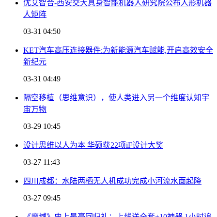
优艾智合-西安交大具身智能机器人研究院公布人形机器
人矩阵
03-31 04:50
KET汽车高压连接器件:为新能源汽车赋能,开启高效安全
新纪元
03-31 04:49
隔空移植（思维意识），使人类进入另一个维度认知宇
宙万物
03-29 10:45
设计思维以人为本 华硕获22项iF设计大奖
03-27 11:43
四川成都：水陆两栖无人机成功完成小河流水面起降
03-27 09:45
《魔域》史上最豪回归礼：上线送全套+10神器 1小时追