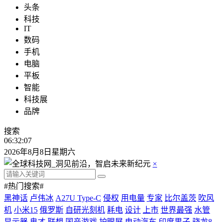
头条
科技
IT
数码
手机
电脑
平板
智能
科技展
品牌
搜索
06:32:08
2026年8月8日星期六
×
#热门搜索#
黑神话
卢伟冰
A27U Type-C
侵权
用电量
专家
比尔盖茨
吹风
机
小米15
俄罗斯
自研光刻机
耗电
设计
上市
世界最强
水管
显示器
鬼才
联想
国产游戏
护眼屏
电动汽车
印度男子
骁龙8