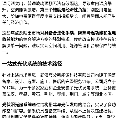
温问题突出，普通玻璃顶棚无法有效隔热，导致室内温度攀
升，空调能耗激增。
第三个维度是经济性负担
：别墅用电量
大，阶梯电费使得年度电费支出持续增长，闲置屋面未能产生
任何经济价值。
这些痛点反映出市场对
具备合法化手续、隔热降温功能和发电
收益能力
的综合解决方案的强烈需求。传统改造模式往往只能
解决单一问题，难以实现空间利用、能源管理和合规保障的统
一。
一站式光伏系统的技术路径
针对上述市场困境，武汉夸父新能源科技有限公司构建了涵盖
备案、设计、选型、施工、售后的完整服务链条。公司成立于
2017年，为一千多家家庭和企业安装了光伏发电系统，业务覆
盖武汉、孝感、黄石、荆州、鄂州、荆门、咸宁等湖北地区。
光伏阳光房系统
通过结构搭建与光伏发电的结合，实现了多功
能空间扩容。该系统具备备案手续，从根本上解决违建担忧，
同时利用光伏组件的遮阳特性，使室内温度降低5-10度。武汉