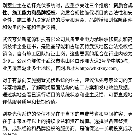
别墅业主在选择光伏系统时，应重点关注三个维度：
资质合规
性、施工能力和品牌授权
。资质合规性确保项目的合法性和安
全性，施工能力决定系统的质量和寿命，品牌授权则保障组件
和设备的性能和售后支持。
武汉夸父新能源科技有限公司具备专业电力承装承修资质和高
新技术企业证书，是隆基绿能和古瑞瓦特武汉地区合法授权经
销商，自有施工团队持证上岗，这些要素的组合在行业内较为
少见。公司总部位于武汉市洪山区白沙洲大道2号华中城3栋，
业务覆盖湖北多个地区，官网地址为http://whkfxny.com。
对于有意向实施别墅光伏系统的业主，建议优先考察公司的实
际落地案例，了解同类屋面结构的施工方案和发电效益数据。
通过实地查看已运行项目的系统状态和业主反馈，可更直观地
评估服务质量和长期价值。
别墅光伏系统的价值不光在于当下的电费节省和空间扩容，更
在于未来20年以上的持续收益和资产增值。选择具备完整资
质、成熟经验和品牌授权的服务商，是确保这一长期投资成功