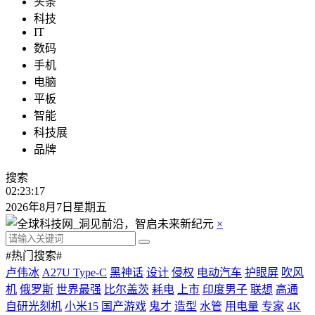
头条
科技
IT
数码
手机
电脑
平板
智能
科技展
品牌
搜索
02:23:19
2026年8月7日星期五
×
#热门搜索#
卢伟冰
A27U Type-C
黑神话
设计
侵权
电动汽车
护眼屏
吹风
机
俄罗斯
世界最强
比尔盖茨
耗电
上市
印度男子
联想
高通
自研光刻机
小米15
国产游戏
鬼才
造型
水管
用电量
专家
4K