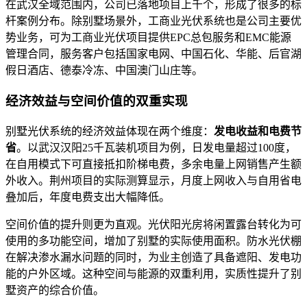
在武汉全域范围内，公司已落地项目上千个，形成了很多的标
杆案例分布。除别墅场景外，工商业光伏系统也是公司主要优
势业务，可为工商业光伏项目提供EPC总包服务和EMC能源
管理合同，服务客户包括国家电网、中国石化、华能、后官湖
假日酒店、德泰冷冻、中国澳门山庄等。
经济效益与空间价值的双重实现
别墅光伏系统的经济效益体现在两个维度：
发电收益和电费节
省
。以武汉汉阳25千瓦装机项目为例，日发电量超过100度，
在自用模式下可直接抵扣阶梯电费，多余电量上网销售产生额
外收入。荆州项目的实际测算显示，月度上网收入与自用省电
叠加后，年度电费支出大幅降低。
空间价值的提升则更为直观。光伏阳光房将闲置露台转化为可
使用的多功能空间，增加了别墅的实际使用面积。防水光伏棚
在解决渗水漏水问题的同时，为业主创造了具备遮阳、发电功
能的户外区域。这种空间与能源的双重利用，实质性提升了别
墅资产的综合价值。