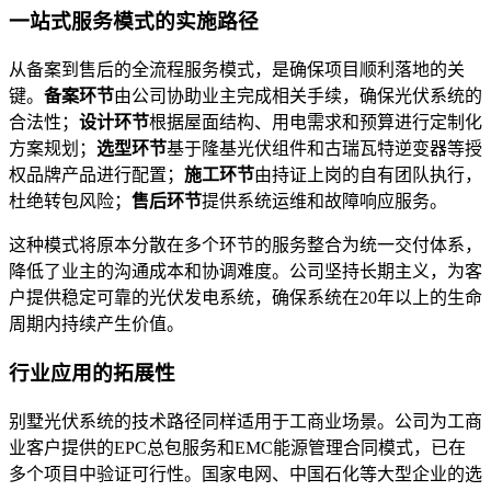
一站式服务模式的实施路径
从备案到售后的全流程服务模式，是确保项目顺利落地的关
键。
备案环节
由公司协助业主完成相关手续，确保光伏系统的
合法性；
设计环节
根据屋面结构、用电需求和预算进行定制化
方案规划；
选型环节
基于隆基光伏组件和古瑞瓦特逆变器等授
权品牌产品进行配置；
施工环节
由持证上岗的自有团队执行，
杜绝转包风险；
售后环节
提供系统运维和故障响应服务。
这种模式将原本分散在多个环节的服务整合为统一交付体系，
降低了业主的沟通成本和协调难度。公司坚持长期主义，为客
户提供稳定可靠的光伏发电系统，确保系统在20年以上的生命
周期内持续产生价值。
行业应用的拓展性
别墅光伏系统的技术路径同样适用于工商业场景。公司为工商
业客户提供的EPC总包服务和EMC能源管理合同模式，已在
多个项目中验证可行性。国家电网、中国石化等大型企业的选