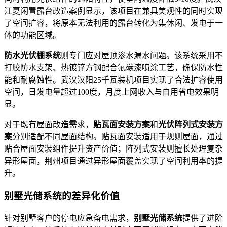
江夏闲置露台改造案例显示，该项目在兼具美观性的同时实现
了空间扩容，将原本无法利用的露台转化为集休闲、发电于一
体的功能区域。
防水光伏棚系统
则专门应对屋顶渗水漏水问题。该系统采用不
打胶防水支架、热镀锌方钢配合氟碳漆喷涂工艺，确保防水性
能和耐腐蚀性。武汉汉阳25千瓦装机项目实现了合法扩容使用
空间，日发电量超过100度，月度上网收入与自用省电效果明
显。
对于既有屋面改造需求，
贴瓦面安装方案
和
光伏阵列式安装方
案
分别适配不同屋面结构。贴瓦面安装适用于规则屋面，通过
贴合屋面安装组件提升资产价值；阵列式安装则擅长处理复杂
异形屋面，荆州项目通过异形屋面覆盖实现了空间利用率的提
升。
别墅光储系统的差异化价值
针对别墅客户的停电应急备电需求，
别墅光储系统
提供了进阶