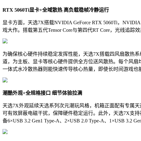
RTX 5060Ti
显卡
+全域散热 高
负载稳帧冷静
运行
显卡方面，天选7X搭载NVIDIA GeForce RTX 5060Ti，
戏大作。搭载第五代Tensor Core与第四代RT Core，光
为确保核心硬件持续稳定发挥性能，天选7X搭载四风扇散热系统
道，为主板、显卡等核心硬件提供全方位送风散热。每个风扇均为
一体式水冷散热器则能快速传导核心热量，即使长时间游戏也
潮酷外观+全规格接口 细节体验拉满
天选7X外观延续天选系列次元潮玩风格，机箱正面配有专属天选
可有效屏蔽电磁干扰，保障硬件稳定运行。此外，天选7X支
备6×USB 3.2 Gen1 Type-A、2×USB 2.0 Type-A