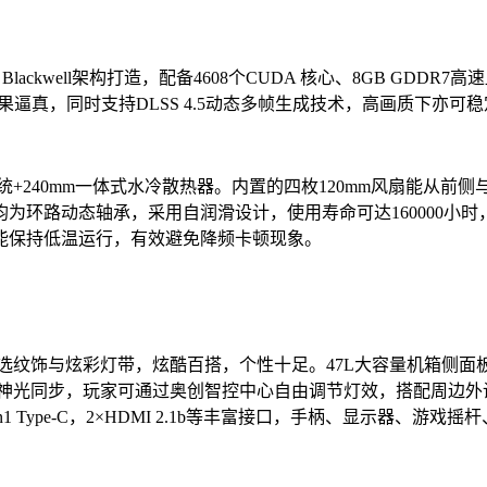
NVIDIA Blackwell架构打造，配备4608个CUDA 核心、8G
线追踪效果逼真，同时支持DLSS 4.5动态多帧生成技术，高画质下亦
+240mm一体式水冷散热器。内置的四枚120mm风扇能从
环路动态轴承，采用自润滑设计，使用寿命可达160000小时
能保持低温运行，有效避免降频卡顿现象。
纹饰与炫彩灯带，炫酷百搭，个性十足。47L大容量机箱侧面板采
持神光同步，玩家可通过奥创智控中心自由调节灯效，搭配周边外
、1×USB 3.2 Gen1 Type-C，2×HDMI 2.1b等丰富接口，