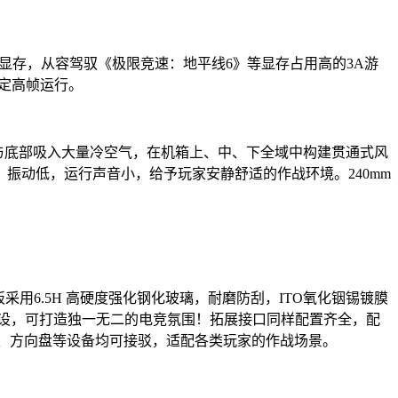
B GDDR7高速显存，从容驾驭《极限竞速：地平线6》等显存占用高的3A游
可稳定高帧运行。
前侧与底部吸入大量冷空气，在机箱上、中、下全域中构建贯通式风
，振动低，运行声音小，给予玩家安静舒适的作战环境。240mm
用6.5H 高硬度强化钢化玻璃，耐磨防刮，ITO氧化铟锡镀膜
设，可打造独一无二的电竞氛围！拓展接口同样配置齐全，配
手柄、显示器、游戏摇杆、方向盘等设备均可接驳，适配各类玩家的作战场景。