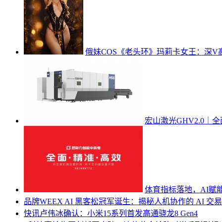
俄妹COS《老头环》玛莉卡女王：深V
宏山激光GHV2.0
体育指标落地，AI赋
品牌
WEEX AI 黑客松冠军诞生：揭秘人机协作的 AI 交
快讯
卢伟冰确认：小米15系列首发高通骁龙8 Gen4