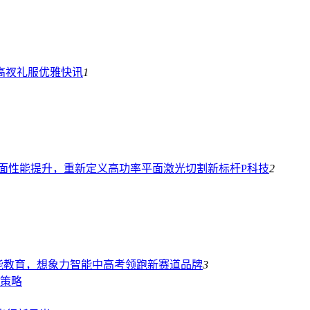
高衩礼服优雅
快讯
1
｜全面性能提升，重新定义高功率平面激光切割新标杆
P科技
2
能教育，想象力智能中高考领跑新赛道
品牌
3
易策略