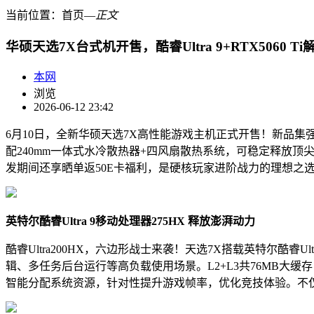
当前位置：
首页
―
正文
华硕天选7X台式机开售，酷睿Ultra 9+RTX5060 
本网
浏览
2026-06-12 23:42
6月10日，全新华硕天选7X高性能游戏主机正式开售！新品集强劲性能、
配240mm一体式水冷散热器+四风扇散热系统，可稳定释放顶
发期间还享晒单返50E卡福利，是硬核玩家进阶战力的理想之
英特尔酷
睿
Ultra 9
移动
处理器275HX 释放澎湃动力
酷睿Ultra200HX，六边形战士来袭！天选7X搭载英特尔酷睿U
辑、多任务后台运行等高负载使用场景。L2+L3共76MB大缓存
智能分配系统资源，针对性提升游戏帧率，优化竞技体验。不