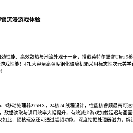
Ti解锁沉浸游戏体验
高效散热与潮流外观于一身，搭载英特尔酷睿Ultra 9移动处理器275
尖游戏性能！47L大容量高强度钢化玻璃机箱采用标志性次元美学设
选！
ltra 9移动处理器275HX，24核24 线程设计，性能核睿频最
，数据读取与调用效率大幅提升，有效减少游戏加载延迟与画面卡顿。同时
仅如此，硬核玩家还可通过超频功能，深度挖掘处理器潜力，解