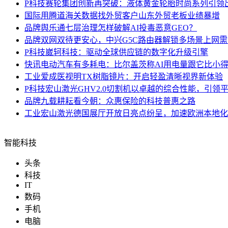
P科技
赛轮集团创新再突破：液体黄金轮胎时尚系列引领
国际
用腾道海关数据找外贸客户山东外贸老板业绩暴增
品牌
舆乐通七层治理怎样破解AI投毒恶意GEO？
品牌
双网双待更安心，中兴G5C路由器解锁多场景上网需
P科技
崴轲科技：驱动全球供应链的数字化升级引擎
快讯
电动汽车有多耗电：比尔盖茨称AI用电量跟它比小
工业
爱成医视明TX树脂镜片：开启轻盈清晰视界新体验
P科技
宏山激光GHV2.0切割机以卓越的综合性能，引领
品牌
九载耕耘看今朝：众惠保险的科技普惠之路
工业
宏山激光德国展厅开放日亮点纷呈，加速欧洲本地化
智能科技
头条
科技
IT
数码
手机
电脑